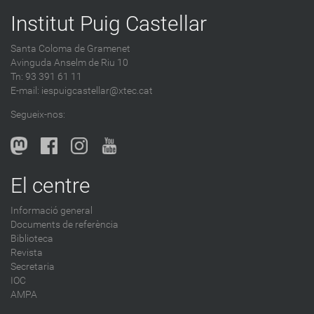
Institut Puig Castellar
Santa Coloma de Gramenet
Avinguda Anselm de Riu 10
Tn: 93 391 61 11
E-mail:
iespuigcastellar@xtec.cat
Segueix-nos:
El centre
Informació general
Documents de referència
Biblioteca
Revista
Secretaria
IOC
AMPA