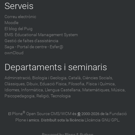
Serveis
Correu electrònic
Moodle
El blog del Puig
EMS: Educational Management System
Gestió de faltes d'assistència
Saga
-
Portal de centre - Esfer@
ownCloud
Departaments i seminaris
Administració,
Biologia i Geologia,
Català,
Ciències Socials,
Clàssiques,
Dibuix,
Eduació Física,
Filosofia,
Física i Química,
Idiomes,
Informàtica,
Llengua Castellana,
Matemàtiques,
Música,
Psicopedagogia,
Religió,
Tecnologia
®
Plone
Open Source CMS/WCM
Fundació
El
és
©
2000-2026 de la
Plone
Llicència GNU GPL
i amics. Distribuït sota la llicència
.
Powered by Plone & Python