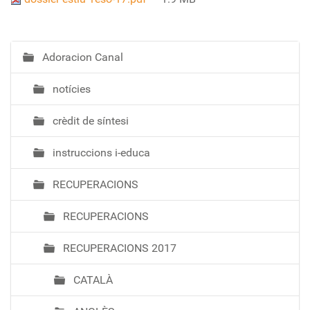
Adoracion Canal
N
a
notícies
v
e
crèdit de síntesi
g
a
instruccions i-educa
c
i
RECUPERACIONS
ó
RECUPERACIONS
RECUPERACIONS 2017
CATALÀ