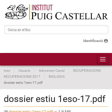
Cerca
Cerca avançada…
account_circle
Identificació
Toggl
Inici
Usuaris
Adoracion Canal
RECUPERACIONS
RECUPERACIONS 2017
BIOLOGIA
dossier estiu 1eso-17.pdf
dossier estiu 1eso-17.pdf
dossier estiu 1eso-17.pdf
— 1.9 MB