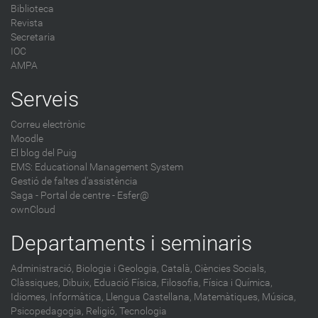
Biblioteca
Revista
Secretaria
IOC
AMPA
Serveis
Correu electrònic
Moodle
El blog del Puig
EMS: Educational Management System
Gestió de faltes d'assistència
Saga
-
Portal de centre - Esfer@
ownCloud
Departaments i seminaris
Administració,
Biologia i Geologia,
Català,
Ciències Socials,
Clàssiques,
Dibuix,
Eduació Física,
Filosofia,
Física i Química,
Idiomes,
Informàtica,
Llengua Castellana,
Matemàtiques,
Música,
Psicopedagogia,
Religió,
Tecnologia