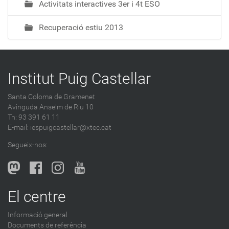
Activitats interactives 3er i 4t ESO
Recuperació estiu 2013
Institut Puig Castellar
Santa Coloma de Gramenet
Avinguda Anselm de Riu 10
Tn: 93 391 61 11
E-mail:
iespuigcastellar@xtec.cat
Segueix-nos:
El centre
Informació general
Documents de referència