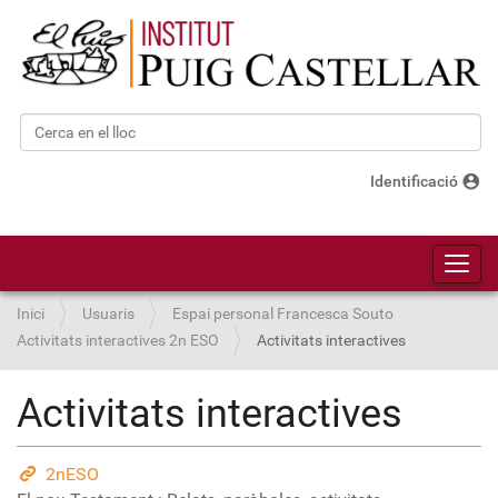
Cerca
Cerca avançada…
account_circle
Identificació
Toggl
Inici
Usuaris
Espai personal Francesca Souto
Activitats interactives 2n ESO
Activitats interactives
Activitats interactives
2nESO