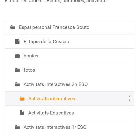
El nou Testament : Relats, paràboles, activitats.
Espai personal Francesca Souto
N
a
El tapís de la Creació
v
e
bonics
g
a
fotos
c
i
Activitats interactives 2n ESO
ó
Activitats interactives
Activitats Educatives
Activitats interactives 1r ESO