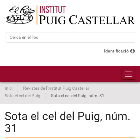
Cerca
Cerca avançada…
account_circle
Identificació
Toggl
Inici
Revistes de l'Institut Puig Castellar
Sota el cel del Puig
Sota el cel del Puig, núm. 31
Sota el cel del Puig, núm.
31