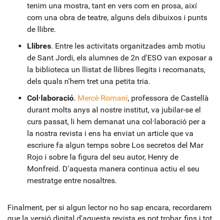
tenim una mostra, tant en vers com en prosa, així
com una obra de teatre, alguns dels dibuixos i punts
de llibre.
Llibres
. Entre les activitats organitzades amb motiu
de Sant Jordi, els alumnes de 2n d'ESO van exposar a
la biblioteca un llistat de llibres llegits i recomanats,
dels quals n'hem tret una petita tria.
Col·laboració
.
Mercè Romaní
, professora de Castellà
durant molts anys al nostre institut, va jubilar-se el
curs passat, li hem demanat una col·laboració per a
la nostra revista i ens ha enviat un article que va
escriure fa algun temps sobre Los secretos del Mar
Rojo i sobre la figura del seu autor, Henry de
Monfreid. D'aquesta manera continua actiu el seu
mestratge entre nosaltres.
Finalment, per si algun lector no ho sap encara, recordarem
que la versió digital d'aquesta revista es pot trobar, fins i tot