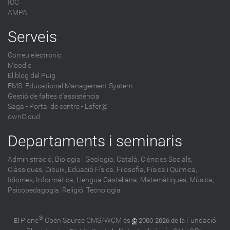
IOC
AMPA
Serveis
Correu electrònic
Moodle
El blog del Puig
EMS: Educational Management System
Gestió de faltes d'assistència
Saga
-
Portal de centre - Esfer@
ownCloud
Departaments i seminaris
Administració,
Biologia i Geologia,
Català,
Ciències Socials,
Clàssiques,
Dibuix,
Eduació Física,
Filosofia,
Física i Química,
Idiomes,
Informàtica,
Llengua Castellana,
Matemàtiques,
Música,
Psicopedagogia,
Religió,
Tecnologia
®
Plone
Open Source CMS/WCM
Fundació
El
és
©
2000-2026 de la