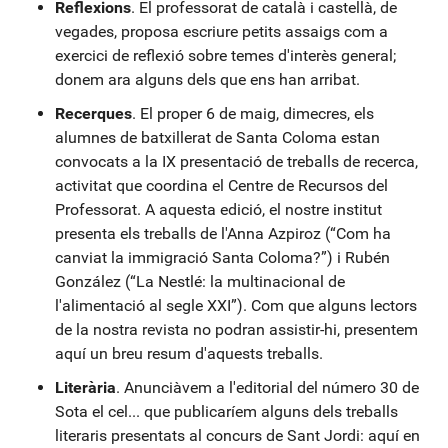
Reflexions
. El professorat de català i castellà, de
vegades, proposa escriure petits assaigs com a
exercici de reflexió sobre temes d'interès general;
donem ara alguns dels que ens han arribat.
Recerques
. El proper 6 de maig, dimecres, els
alumnes de batxillerat de Santa Coloma estan
convocats a la IX presentació de treballs de recerca,
activitat que coordina el Centre de Recursos del
Professorat. A aquesta edició, el nostre institut
presenta els treballs de l'Anna Azpiroz (“Com ha
canviat la immigració Santa Coloma?”) i Rubén
González (“La Nestlé: la multinacional de
l'alimentació al segle XXI”). Com que alguns lectors
de la nostra revista no podran assistir-hi, presentem
aquí un breu resum d'aquests treballs.
Literària
. Anunciàvem a l'editorial del número 30 de
Sota el cel... que publicaríem alguns dels treballs
literaris presentats al concurs de Sant Jordi: aquí en