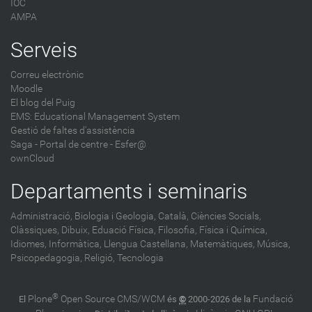
IOC
AMPA
Serveis
Correu electrònic
Moodle
El blog del Puig
EMS: Educational Management System
Gestió de faltes d'assistència
Saga
-
Portal de centre - Esfer@
ownCloud
Departaments i seminaris
Administració,
Biologia i Geologia,
Català,
Ciències Socials,
Clàssiques,
Dibuix,
Eduació Física,
Filosofia,
Física i Química,
Idiomes,
Informàtica,
Llengua Castellana,
Matemàtiques,
Música,
Psicopedagogia,
Religió,
Tecnologia
®
Plone
Open Source CMS/WCM
Fundació
El
és
©
2000-2026 de la