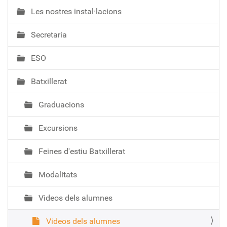
a
Les nostres instal·lacions
v
e
Secretaria
g
a
ESO
c
i
Batxillerat
ó
Graduacions
Excursions
Feines d'estiu Batxillerat
Modalitats
Videos dels alumnes
Videos dels alumnes