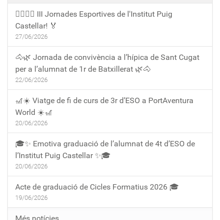
🏃‍♀️🏃‍♂️ III Jornades Esportives de l'Institut Puig
Castellar! 🏅
27/06/2026
🐴🌿 Jornada de convivència a l’hípica de Sant Cugat
per a l’alumnat de 1r de Batxillerat 🌿🐴
22/06/2026
🎢☀️ Viatge de fi de curs de 3r d’ESO a PortAventura
World ☀️🎢
20/06/2026
🎓✨ Emotiva graduació de l’alumnat de 4t d’ESO de
l’Institut Puig Castellar ✨🎓
20/06/2026
Acte de graduació de Cicles Formatius 2026 🎓
19/06/2026
Més notícies…