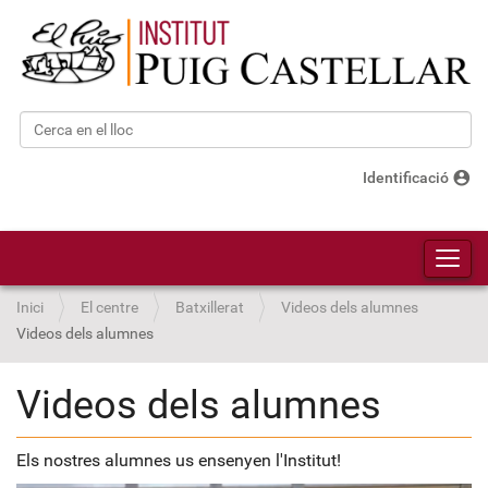
Cerca
Cerca avançada…
account_circle
Identificació
Toggl
Inici
El centre
Batxillerat
Videos dels alumnes
Videos dels alumnes
Videos dels alumnes
Els nostres alumnes us ensenyen l'Institut!