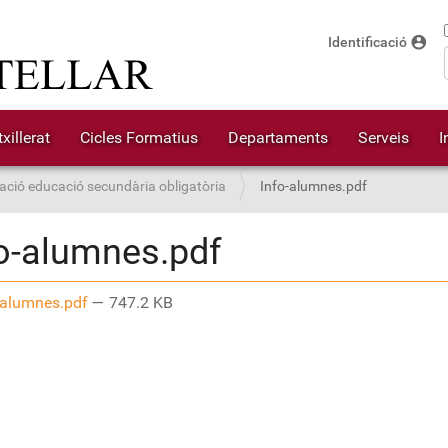
account_circle
Identificació
xillerat
Cicles Formatius
Departaments
Serveis
I
ació educació secundària obligatòria
Info-alumnes.pdf
o-alumnes.pdf
-alumnes.pdf
— 747.2 KB