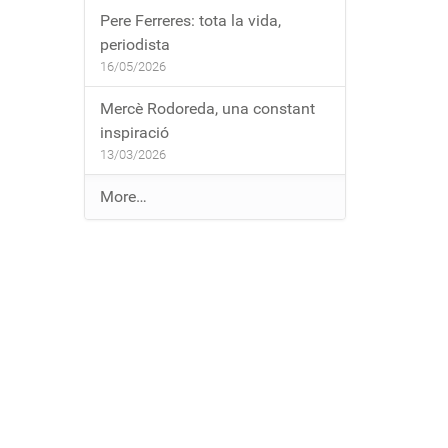
Pere Ferreres: tota la vida,
periodista
16/05/2026
Mercè Rodoreda, una constant
inspiració
13/03/2026
E
More…
n
t
r
a
d
e
s
a
l
b