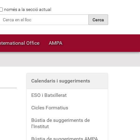
Cerca
només a la secció actual
Cerca avançada…
nternational Office
AMPA
Calendaris i suggeriments
ESO i Batxillerat
Cicles Formatius
Bústia de suggeriments de
l'Institut
Bústia de suggeriments AMPA