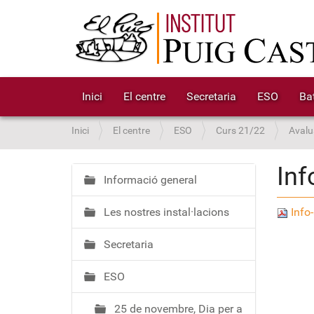
Inici
El centre
Secretaria
ESO
Bat
S
Inici
El centre
ESO
Curs 21/22
Avalu
o
u
Inf
a
Informació general
N
:
a
Les nostres instal·lacions
Info
v
e
Secretaria
g
a
ESO
c
i
25 de novembre, Dia per a