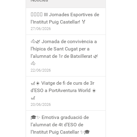
🏃‍♀️🏃‍♂️ III Jornades Esportives de
l'Institut Puig Castellar! 🏅
27/06/2026
🐴🌿 Jornada de convivència a
l’hípica de Sant Cugat per a
l’alumnat de 1r de Batxillerat 🌿
🐴
22/06/2026
🎢☀️ Viatge de fi de curs de 3r
d’ESO a PortAventura World ☀️
🎢
20/06/2026
🎓✨ Emotiva graduació de
l’alumnat de 4t d’ESO de
l’Institut Puig Castellar ✨🎓