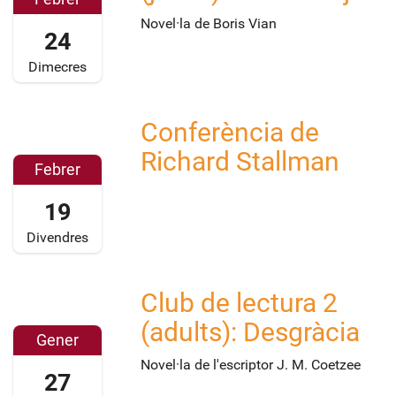
6
Novel·la de Boris Vian
24
-
0
Dimecres
2
-
Conferència de
2
2
4
0
Richard Stallman
T
1
Febrer
1
6
19
8
-
:
0
Divendres
3
2
0
-
Club de lectura 2
:
1
2
0
9
0
(adults): Desgràcia
0
T
1
Gener
+
1
6
Novel·la de l'escriptor J. M. Coetzee
27
0
7
-