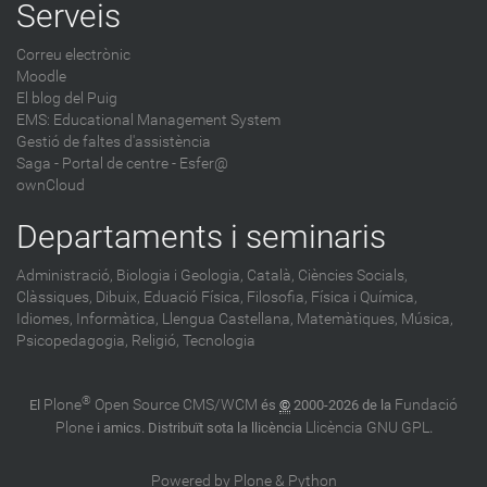
Serveis
Correu electrònic
Moodle
El blog del Puig
EMS: Educational Management System
Gestió de faltes d'assistència
Saga
-
Portal de centre - Esfer@
ownCloud
Departaments i seminaris
Administració,
Biologia i Geologia,
Català,
Ciències Socials,
Clàssiques,
Dibuix,
Eduació Física,
Filosofia,
Física i Química,
Idiomes,
Informàtica,
Llengua Castellana,
Matemàtiques,
Música,
Psicopedagogia,
Religió,
Tecnologia
®
Plone
Open Source CMS/WCM
Fundació
El
és
©
2000-2026 de la
Plone
Llicència GNU GPL
i amics. Distribuït sota la llicència
.
Powered by Plone & Python