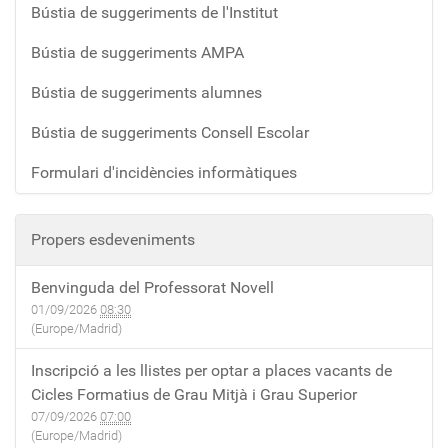
Bústia de suggeriments de l'Institut
6
0
0
1
-
1
:
:
Bústia de suggeriments AMPA
0
:
0
0
4
0
0
0
Bústia de suggeriments alumnes
-
0
:
Bústia de suggeriments Consell Escolar
2
2
0
0
0
0
Formulari d'incidències informàtiques
T
1
+
2
5
0
2
-
1
Propers esdeveniments
:
1
:
0
0
0
Benvinguda del Professorat Novell
0
-
0
01/09/2026
08:30
:
2
(Europe/Madrid)
0
8
Inscripció a les llistes per optar a places vacants de
0
T
Cicles Formatius de Grau Mitjà i Grau Superior
+
2
07/09/2026
07:00
0
1
(Europe/Madrid)
2
: