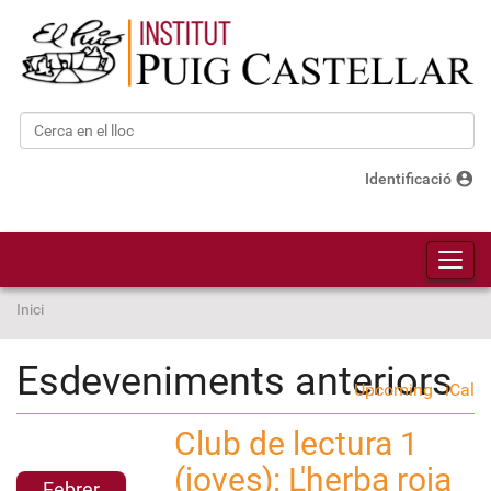
Cerca
Cerca avançada…
account_circle
Identificació
Toggl
Inici
Esdeveniments anteriors
Upcoming
iCal
Club de lectura 1
2
0
(joves): L'herba roja
1
Febrer