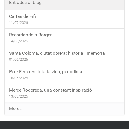
Entrades al blog
Cartas de Fifí
11/07/2026
Recordando a Borges
14/06/2026
Santa Coloma, ciutat obrera: història i memòria
01/06/2026
Pere Ferreres: tota la vida, periodista
16/05/2026
Mercè Rodoreda, una constant inspiració
13/03/2026
E
More…
n
t
r