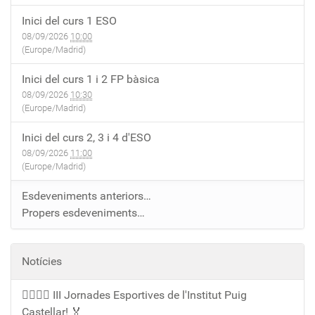
:
3
Inici del curs 1 ESO
0
0
08/09/2026
10:00
0
:
(Europe/Madrid)
0
Inici del curs 1 i 2 FP bàsica
0
08/09/2026
10:30
+
(Europe/Madrid)
0
1
Inici del curs 2, 3 i 4 d'ESO
:
08/09/2026
11:00
(Europe/Madrid)
0
0
Esdeveniments anteriors…
Propers esdeveniments…
Notícies
🏃‍♀️🏃‍♂️ III Jornades Esportives de l'Institut Puig
Castellar! 🏅