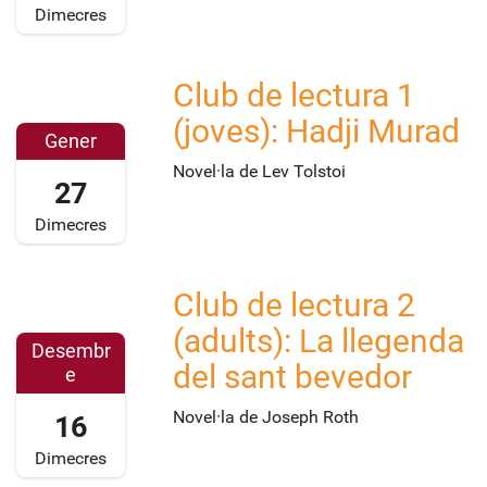
1
:
0
Dimecres
:
0
1
0
0
-
0
Club de lectura 1
:
2
2
2
0
7
0
(joves): Hadji Murad
0
0
T
1
Gener
1
+
2
6
Novel·la de Lev Tolstoi
27
6
0
0
-
-
1
:
0
Dimecres
0
:
0
1
2
0
0
-
-
0
Club de lectura 2
:
2
2
2
2
0
7
0
(adults): La llegenda
4
0
0
T
1
Desembr
del sant bevedor
T
1
e
+
1
5
2
6
0
8
-
Novel·la de Joseph Roth
16
0
-
1
:
1
:
0
:
3
2
Dimecres
0
2
0
0
-