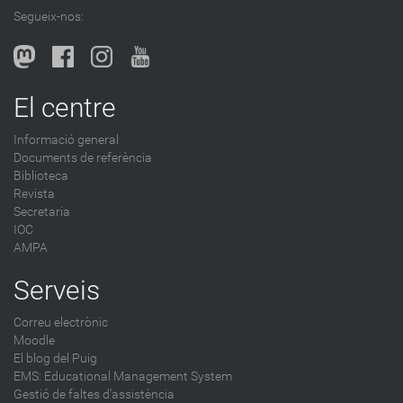
l
Segueix-nos:
b
l
o
g
El centre
-
Informació general
Documents de referència
Biblioteca
Revista
Secretaria
IOC
AMPA
Serveis
Correu electrònic
Moodle
El blog del Puig
EMS: Educational Management System
Gestió de faltes d'assistència