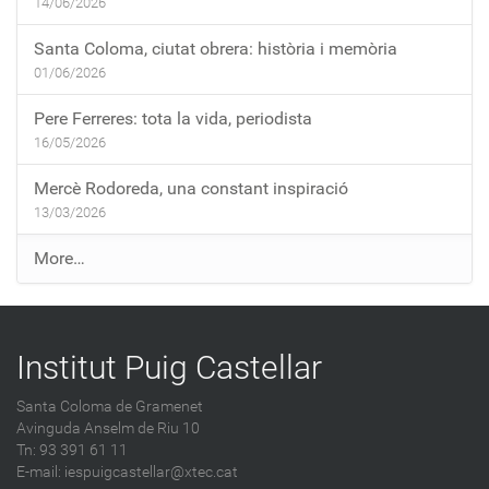
14/06/2026
Santa Coloma, ciutat obrera: història i memòria
01/06/2026
Pere Ferreres: tota la vida, periodista
16/05/2026
Mercè Rodoreda, una constant inspiració
13/03/2026
E
More…
n
t
r
Institut Puig Castellar
a
d
Santa Coloma de Gramenet
e
Avinguda Anselm de Riu 10
s
Tn: 93 391 61 11
a
E-mail:
iespuigcastellar@xtec.cat