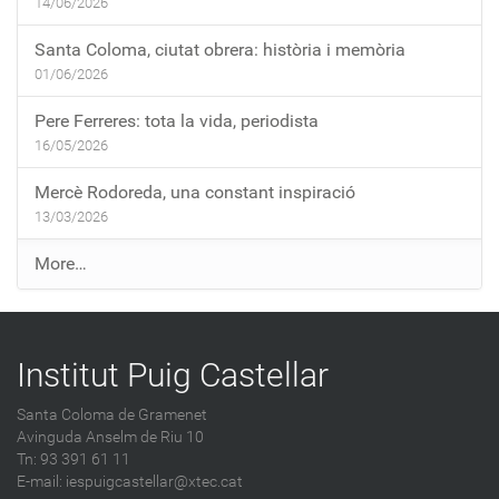
14/06/2026
Santa Coloma, ciutat obrera: història i memòria
01/06/2026
Pere Ferreres: tota la vida, periodista
16/05/2026
Mercè Rodoreda, una constant inspiració
13/03/2026
E
More…
n
t
r
Institut Puig Castellar
a
d
Santa Coloma de Gramenet
e
Avinguda Anselm de Riu 10
s
Tn: 93 391 61 11
a
E-mail:
iespuigcastellar@xtec.cat