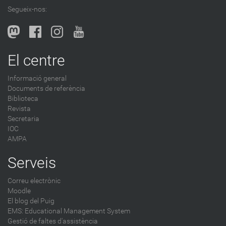
l
Segueix-nos:
b
l
o
g
El centre
-
Informació general
Documents de referència
Biblioteca
Revista
Secretaria
IOC
AMPA
Serveis
Correu electrònic
Moodle
El blog del Puig
EMS: Educational Management System
Gestió de faltes d'assistència