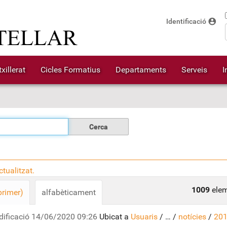
account_circle
Identificació
xillerat
Cicles Formatius
Departaments
Serveis
I
tualitzat.
1009
elem
primer)
alfabèticament
dificació
14/06/2020 09:26
Ubicat a
Usuaris
/
…
/
notícies
/
201