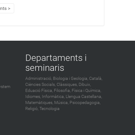
nts
Departaments i
seminaris
Administració,
Biologia i Geologia,
Català,
Ciències Socials,
Clàssiques,
Dibuix,
ystem
Eduació Física,
Filosofia,
Física i Química,
Idiomes,
Informàtica,
Llengua Castellana,
Matemàtiques,
Música,
Psicopedagogia,
Religió,
Tecnologia