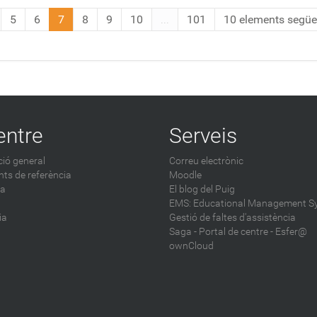
5
6
7
8
9
10
...
101
10 elements següe
entre
Serveis
ió general
Correu electrònic
ts de referència
Moodle
ca
El blog del Puig
EMS: Educational Management S
ia
Gestió de faltes d'assistència
Saga
-
Portal de centre - Esfer@
ownCloud