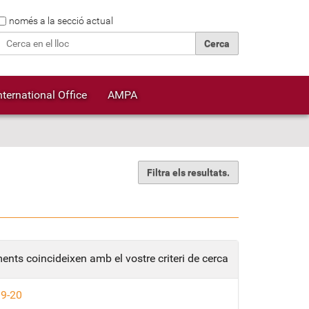
Cerca
només a la secció actual
Cerca avançada…
nternational Office
AMPA
Filtra els resultats.
ents coincideixen amb el vostre criteri de cerca
9-20