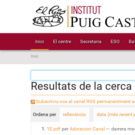
Inici
El centre
Secretaria
ESO
Bat
S
Inici
o
u
a
Resultats de la cerca
:
Subscriviu-vos al canal RSS permanentment ac
Ordena per
rellevància
data (més recent 
1E.pdf
per
Adoracion Canal
—
darrera mo