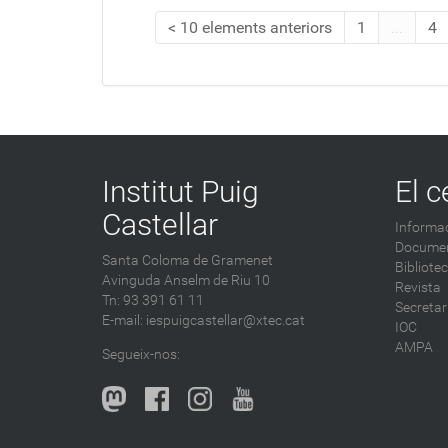
10 elements anteriors
1
...
4
Institut Puig
El c
Castellar
Informac
Documen
Santa Coloma de Gramenet
Bibliote
Avinguda Anselm de Riu 10
Revista
Tn: 93 391 61 11
Secretar
E-mail:
iespuigcastellar@xtec.cat
IOC
AMPA
Segueix-nos: