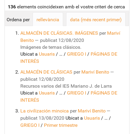
136
elements coincideixen amb el vostre criteri de cerca
Ordena per
rellevància
data (més recent primer)
ALMACÉN DE CLÁSICAS. IMÁGENES
per
Mariví
Benito
—
publicat
12/08/2020
Imágenes de temas clásicos.
Ubicat a
Usuaris
/
…
/
GRIEGO I
/
PÁGINAS DE
INTERÉS
ALMACÉN DE CLÁSICAS
per
Mariví Benito
—
publicat
12/08/2020
Recursos varios del IES Mariano J. de Larra
Ubicat a
Usuaris
/
…
/
GRIEGO I
/
PÁGINAS DE
INTERÉS
La civilización minoica
per
Mariví Benito
—
publicat
13/08/2020
Ubicat a
Usuaris
/
…
/
GRIEGO I
/
Primer trimestre