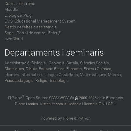
Correu electrònic
Moodle
El blog del Puig
EMS: Educational Management System
Gestió de faltes d'assistència
Saga
-
Portal de centre - Esfer@
ownCloud
Departaments i seminaris
Administració,
Biologia i Geologia,
Català,
Ciències Socials,
Clàssiques,
Dibuix,
Eduació Física,
Filosofia,
Física i Química,
Idiomes,
Informàtica,
Llengua Castellana,
Matemàtiques,
Música,
Psicopedagogia,
Religió,
Tecnologia
®
Plone
Open Source CMS/WCM
Fundació
El
és
©
2000-2026 de la
Plone
Llicència GNU GPL
i amics. Distribuït sota la llicència
.
Powered by Plone & Python