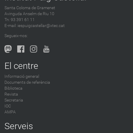
Santa Coloma de Gramenet
Avinguda Anselm de Riu 10
Tn: 93 391 61 11
E-mail:
iespuigcastellar@xtec.cat
Segueix-nos:
El centre
Informació general
Documents de referència
Biblioteca
Revista
Secretaria
IOC
AMPA
Serveis