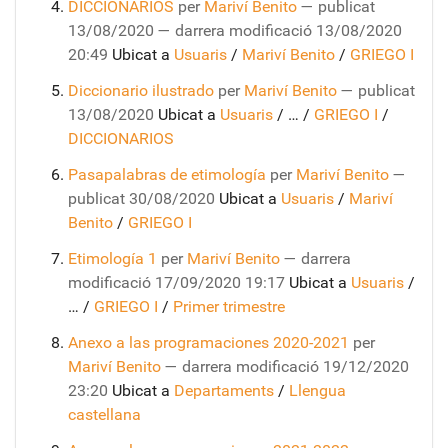
DICCIONARIOS
per
Mariví Benito
—
publicat
13/08/2020
—
darrera modificació
13/08/2020
20:49
Ubicat a
Usuaris
/
Mariví Benito
/
GRIEGO I
Diccionario ilustrado
per
Mariví Benito
—
publicat
13/08/2020
Ubicat a
Usuaris
/
…
/
GRIEGO I
/
DICCIONARIOS
Pasapalabras de etimología
per
Mariví Benito
—
publicat
30/08/2020
Ubicat a
Usuaris
/
Mariví
Benito
/
GRIEGO I
Etimología 1
per
Mariví Benito
—
darrera
modificació
17/09/2020 19:17
Ubicat a
Usuaris
/
…
/
GRIEGO I
/
Primer trimestre
Anexo a las programaciones 2020-2021
per
Mariví Benito
—
darrera modificació
19/12/2020
23:20
Ubicat a
Departaments
/
Llengua
castellana