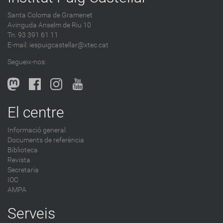
Santa Coloma de Gramenet
Avinguda Anselm de Riu 10
Tn: 93 391 61 11
E-mail:
iespuigcastellar@xtec.cat
Segueix-nos:
El centre
Informació general
Documents de referència
Biblioteca
Revista
Secretaria
IOC
AMPA
Serveis