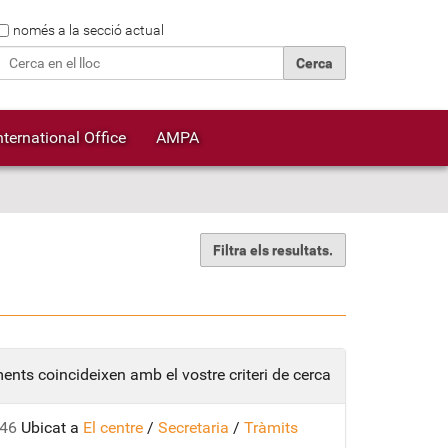
Cerca
només a la secció actual
Cerca avançada…
nternational Office
AMPA
Filtra els resultats.
ents coincideixen amb el vostre criteri de cerca
:46
Ubicat a
El centre
/
Secretaria
/
Tràmits