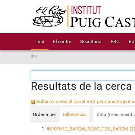
Inici
El centre
Secretaria
ESO
Bat
S
Inici
o
u
a
Resultats de la cerca
:
Subscriviu-vos al canal RSS permanentment ac
Ordena per
rellevància
data (més recent 
INFORME_BAREM_RESOLTES_BAREM (1) 