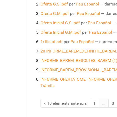
Oferta G.S..pdf
per
Pau Español
—
darrer
Oferta G.M..pdf
per
Pau Español
—
darrer
Oferta Inicial G.S..pdf
per
Pau Español
—
Oferta Inicial G.M..pdf
per
Pau Español
1r llistat.pdf
per
Pau Español
—
darrera m
2n INFORME_BAREM_DEFINITIU_BAREM.
INFORME_BAREM_RESOLTES_BAREM (1)
INFORME_BAREM_PROVISIONAL_BAREM 
INFORME_OFERTA_OME_INFORME_OFERTA
Tràmits
10 elements anteriors
1
...
3