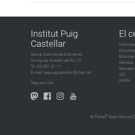
Institut Puig
El c
Castellar
Informac
Documen
Santa Coloma de Gramenet
Bibliote
Avinguda Anselm de Riu 10
Revista
Tn: 93 391 61 11
Secretar
E-mail:
iespuigcastellar@xtec.cat
IOC
AMPA
Segueix-nos:
®
Plone
Open Source
El