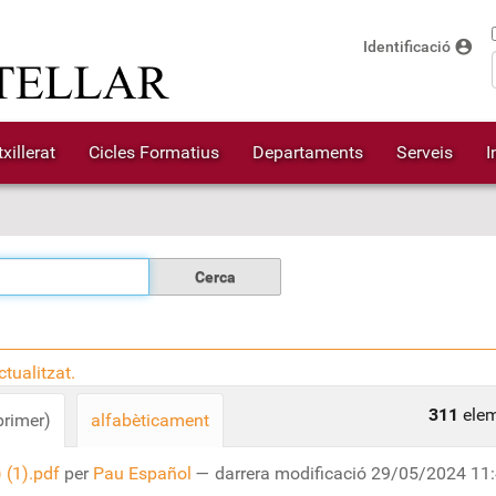
account_circle
Identificació
xillerat
Cicles Formatius
Departaments
Serveis
I
tualitzat.
311
elem
primer)
alfabèticament
(1).pdf
per
Pau Español
—
darrera modificació
29/05/2024 11