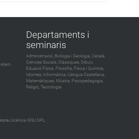
Departaments i
seminaris
Administració,
Biologia i Geologia,
Català,
Ciències Socials,
Clàssiques,
Dibuix,
ystem
Eduació Física,
Filosofia,
Física i Química,
Idiomes,
Informàtica,
Llengua Castellana,
Matemàtiques,
Música,
Psicopedagogia,
Religió,
Tecnologia
Llicència GNU GPL
cència
.