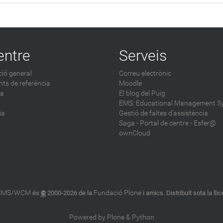
entre
Serveis
ió general
Correu electrònic
ts de referència
Moodle
ca
El blog del Puig
EMS: Educational Management S
ia
Gestió de faltes d'assistència
Saga
-
Portal de centre - Esfer@
ownCloud
 CMS/WCM
Fundació Plone
és
©
2000-2026 de la
i amics. Distribuït sota la lli
Powered by Plone & Python