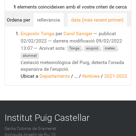
1
elements coincideixen amb el vostre criteri de cerca
Ordena per
rellevància
data (més recent primer)
Erupción Tonga
per
Carol Saniger
—
publicat
02/02/2022
—
darrera modificació
09/02/2022
13:07
— Arxivat sota:
,
,
,
Tonga
erupció
meteo
alumnat
L'estació meteorològica del Puig, detecta l'onada
expansiva de l'erupció.
Ubicat a
Departaments
/
…
/
Notícies
/
2021-2022
Institut Puig Castellar
Santa Coloma de Gramenet
Avinguda Anselm de Riu 10