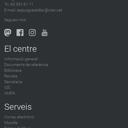
Tn: 93 391 61 11
E-mail:
iespuigcastellar@xtec.cat
Segueix-nos:
El centre
Informació general
Documents de referència
Biblioteca
Revista
Secretaria
IOC
AMPA
Serveis
Correu electrònic
Moodle