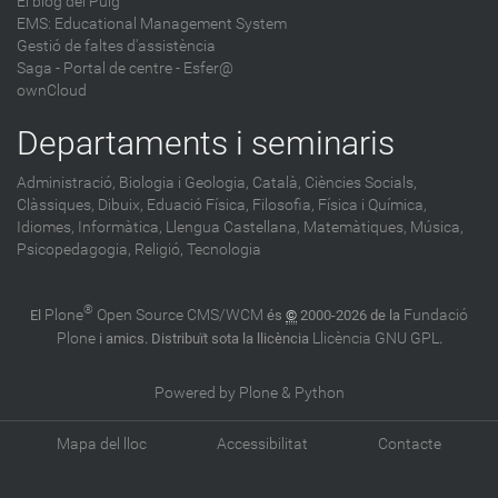
El blog del Puig
EMS: Educational Management System
Gestió de faltes d'assistència
Saga
-
Portal de centre - Esfer@
ownCloud
Departaments i seminaris
Administració,
Biologia i Geologia,
Català,
Ciències Socials,
Clàssiques,
Dibuix,
Eduació Física,
Filosofia,
Física i Química,
Idiomes,
Informàtica,
Llengua Castellana,
Matemàtiques,
Música,
Psicopedagogia,
Religió,
Tecnologia
®
Plone
Open Source CMS/WCM
Fundació
El
és
©
2000-2026 de la
Plone
Llicència GNU GPL
i amics. Distribuït sota la llicència
.
Powered by Plone & Python
Mapa del lloc
Accessibilitat
Contacte