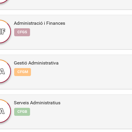
Administració i Finances
IF
CFGS
Gestió Administrativa
A
CFGM
Serveis Administratius
A
CFGB