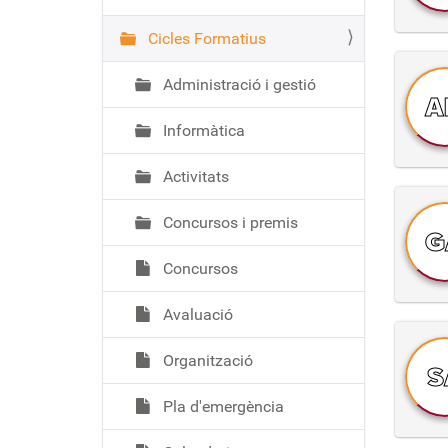
ó
Cicles Formatius
Administració i gestió
A
Informàtica
Activitats
Concursos i premis
G
Concursos
Avaluació
Organització
S
Pla d'emergència