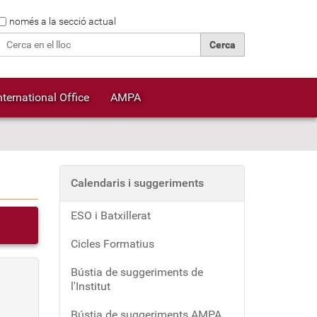
Cerca
només a la secció actual
Cerca avançada…
nternational Office
AMPA
Calendaris i suggeriments
ESO i Batxillerat
Cicles Formatius
Bústia de suggeriments de
l'Institut
Bústia de suggeriments AMPA