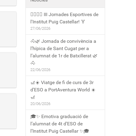
🏃‍♀️🏃‍♂️ III Jornades Esportives de
l'Institut Puig Castellar! 🏅
27/06/2026
🐴🌿 Jornada de convivència a
l’hípica de Sant Cugat per a
l’alumnat de 1r de Batxillerat 🌿
🐴
22/06/2026
🎢☀️ Viatge de fi de curs de 3r
d’ESO a PortAventura World ☀️
🎢
20/06/2026
🎓✨ Emotiva graduació de
l’alumnat de 4t d’ESO de
l’Institut Puig Castellar ✨🎓