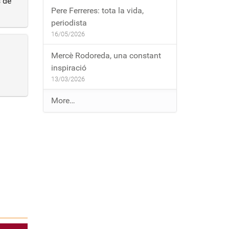
 de
Pere Ferreres: tota la vida,
periodista
16/05/2026
Mercè Rodoreda, una constant
inspiració
13/03/2026
E
More…
n
t
r
a
d
e
s
a
l
b