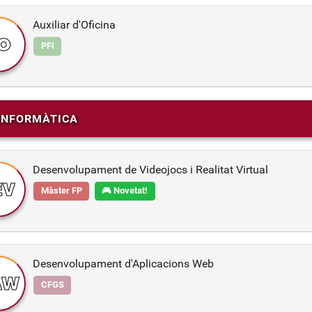
Auxiliar d'Oficina
O
PFI
INFORMÀTICA
Desenvolupament de Videojocs i Realitat Virtual
EV
Màster FP
🎮 Novetat!
Desenvolupament d'Aplicacions Web
AW
CFGS