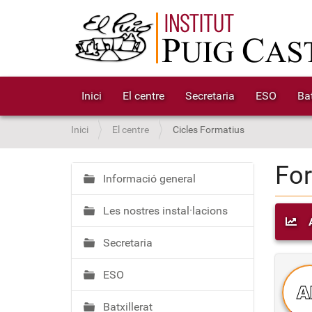
Inici
El centre
Secretaria
ESO
Bat
S
Inici
El centre
Cicles Formatius
o
u
For
a
Informació general
N
:
a
Les nostres instal·lacions
v
e
Secretaria
g
a
ESO
c
A
i
Batxillerat