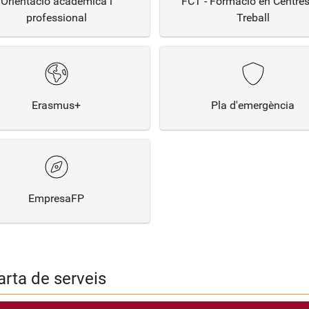
Orientació acadèmica i
FCT - Formació en Centres
professional
Treball
Erasmus+
Pla d'emergència
EmpresaFP
rta de serveis