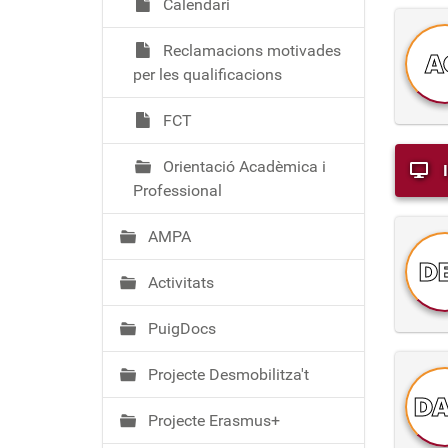
Calendari
Reclamacions motivades
A
per les qualificacions
FCT
Orientació Acadèmica i
Professional
AMPA
D
Activitats
PuigDocs
Projecte Desmobilitza't
D
Projecte Erasmus+