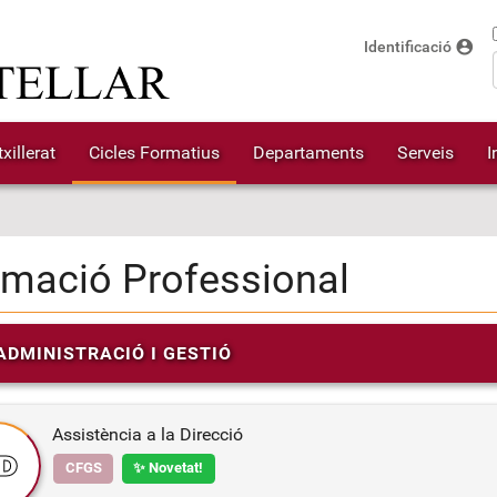
account_circle
Identificació
xillerat
Cicles Formatius
Departaments
Serveis
I
mació Professional
ADMINISTRACIÓ I GESTIÓ
Assistència a la Direcció
D
CFGS
✨ Novetat!