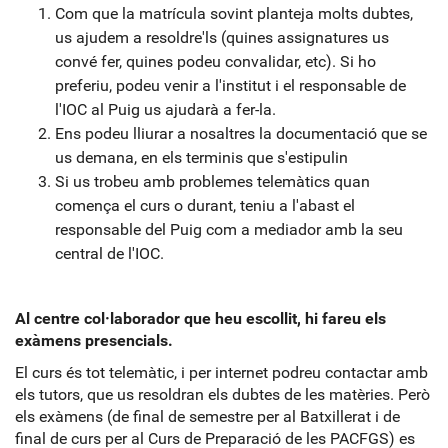
Com que la matrícula sovint planteja molts dubtes,
us ajudem a resoldre'ls (quines assignatures us
convé fer, quines podeu convalidar, etc). Si ho
preferiu, podeu venir a l'institut i el responsable de
l'IOC al Puig us ajudarà a fer-la.
Ens podeu lliurar a nosaltres la documentació que se
us demana, en els terminis que s'estipulin
Si us trobeu amb problemes telemàtics quan
comença el curs o durant, teniu a l'abast el
responsable del Puig com a mediador amb la seu
central de l'IOC.
Al centre col·laborador que heu escollit, hi fareu els
exàmens presencials.
El curs és tot telemàtic, i per internet podreu contactar amb
els tutors, que us resoldran els dubtes de les matèries. Però
els exàmens (de final de semestre per al Batxillerat i de
final de curs per al Curs de Preparació de les PACFGS) es