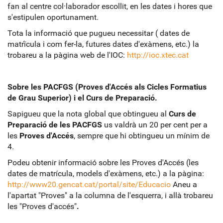
fan al centre col·laborador escollit, en les dates i hores que
s'estipulen oportunament.
Tota la informació que pugueu necessitar ( dates de
matrḯcula i com fer-la, futures dates d'exàmens, etc.) la
trobareu a la pàgina web de l'IOC:
http://ioc.xtec.cat
Sobre les PACFGS (Proves d'Accés als Cicles Formatius
de Grau Superior) i el Curs de Preparació.
Sapigueu que la nota global que obtingueu al
Curs de
Preparació de les PACFGS
us valdrà un 20 per cent per a
les
Proves d'Accés
, sempre que hi obtingueu un mínim de
4.
Podeu obtenir informació sobre les Proves d'Accés (les
dates de matrícula, models d'exàmens, etc.) a la pàgina:
http://www20.gencat.cat/portal/site/Educacio
Aneu a
l'apartat "Proves" a la columna de l'esquerra, i allà trobareu
les "Proves d'accés"
.