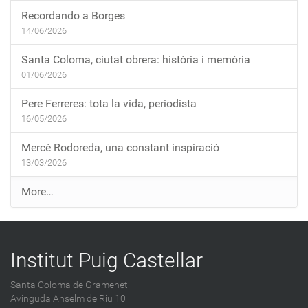
Recordando a Borges
14/06/2026
Santa Coloma, ciutat obrera: història i memòria
01/06/2026
Pere Ferreres: tota la vida, periodista
16/05/2026
Mercè Rodoreda, una constant inspiració
13/03/2026
E
More…
n
t
r
Institut Puig Castellar
a
d
Santa Coloma de Gramenet
e
Avinguda Anselm de Riu 10
s