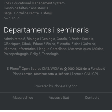
EMS: Educational Management System
Gestió de faltes d'assistència
Saga
-
Portal de centre - Esfer@
ownCloud
Departaments i seminaris
Administració,
Biologia i Geologia,
Català,
Ciències Socials,
Clàssiques,
Dibuix,
Eduació Física,
Filosofia,
Física i Química,
Idiomes,
Informàtica,
Llengua Castellana,
Matemàtiques,
Música,
Psicopedagogia,
Religió,
Tecnologia
®
Plone
Open Source CMS/WCM
Fundació
El
és
©
2000-2026 de la
Plone
Llicència GNU GPL
i amics. Distribuït sota la llicència
.
Powered by Plone & Python
Mapa del lloc
Accessibilitat
Contacte