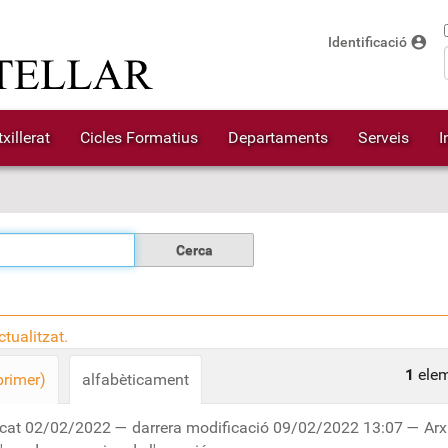
account_circle
Identificació
xillerat
Cicles Formatius
Departaments
Serveis
I
tualitzat.
1
elem
primer)
alfabèticament
cat
02/02/2022
—
darrera modificació
09/02/2022 13:07
— Arx