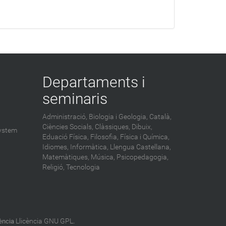
Departaments i
seminaris
Administració,
Biologia i Geologia,
Català,
Ciències Socials,
Clàssiques,
Dibuix,
ystem
Eduació Física,
Filosofia,
Física i Química,
Idiomes,
Informàtica,
Llengua Castellana,
Matemàtiques,
Música,
Psicopedagogia,
Religió,
Tecnologia
Llicència GNU GPL
cència
.