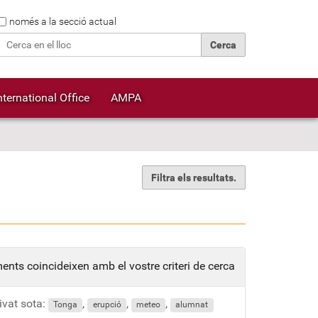
Cerca
només a la secció actual
Cerca avançada…
nternational Office
AMPA
Filtra els resultats.
ents coincideixen amb el vostre criteri de cerca
ivat sota:
,
,
,
Tonga
erupció
meteo
alumnat