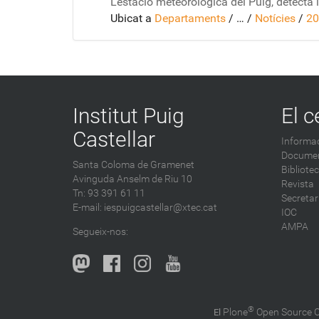
L'estació meteorològica del Puig, detecta 
Ubicat a
Departaments
/
…
/
Notícies
/
20
Institut Puig
El c
Castellar
Informac
Documen
Santa Coloma de Gramenet
Bibliote
Avinguda Anselm de Riu 10
Revista
Tn: 93 391 61 11
Secretar
E-mail:
iespuigcastellar@xtec.cat
IOC
AMPA
Segueix-nos:
®
Plone
Open Source
El