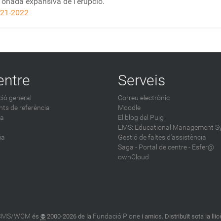
l'onada expansiva de l'erupció.
21-2022
entre
Serveis
ió general
Correu electrònic
ts de referència
Moodle
ca
El blog del Puig
EMS: Educational Management S
ia
Gestió de faltes d'assistència
Saga
-
Portal de centre - Esfer@
ownCloud
 CMS/WCM
Fundació Plone
és
©
2000-2026 de la
i amics. Distribuït sota la lli