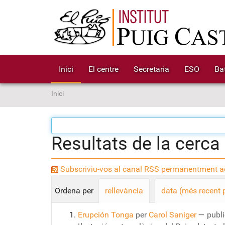
Inici
El centre
Secretaria
ESO
Bat
S
Inici
o
u
a
Resultats de la cerca
:
Subscriviu-vos al canal RSS permanentment ac
Ordena per
rellevància
data (més recent 
Erupción Tonga
per
Carol Saniger
—
publi