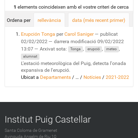
1
elements coincideixen amb el vostre criteri de cerca
Ordena per
rellevància
data (més recent primer)
Erupción Tonga
per
Carol Saniger
—
publicat
02/02/2022
—
darrera modificació
09/02/2022
13:07
— Arxivat sota:
,
,
,
Tonga
erupció
meteo
alumnat
L'estació meteorològica del Puig, detecta l'onada
expansiva de l'erupció.
Ubicat a
Departaments
/
…
/
Notícies
/
2021-2022
Institut Puig Castellar
Santa Coloma de Gramenet
Avinguda Anselm de Riu 10