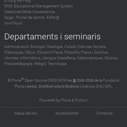
El blog del Puig
EMS: Educational Management System
Gestió de faltes d'assistència
Saga
-
Portal de centre - Esfer@
ownCloud
Departaments i seminaris
Administració,
Biologia i Geologia,
Català,
Ciències Socials,
Clàssiques,
Dibuix,
Eduació Física,
Filosofia,
Física i Química,
Idiomes,
Informàtica,
Llengua Castellana,
Matemàtiques,
Música,
Psicopedagogia,
Religió,
Tecnologia
®
Plone
Open Source CMS/WCM
Fundació
El
és
©
2000-2026 de la
Plone
Llicència GNU GPL
i amics. Distribuït sota la llicència
.
Powered by Plone & Python
Mapa del lloc
Accessibilitat
Contacte