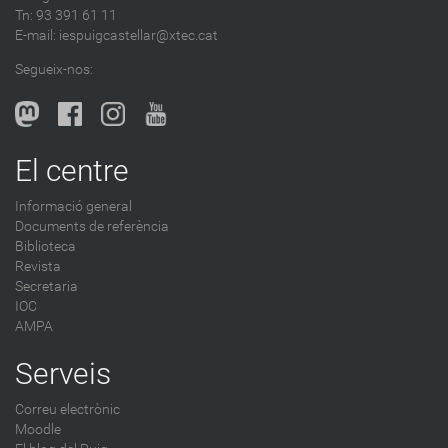
Tn: 93 391 61 11
E-mail:
iespuigcastellar@xtec.cat
Segueix-nos:
El centre
Informació general
Documents de referència
Biblioteca
Revista
Secretaria
IOC
AMPA
Serveis
Correu electrònic
Moodle