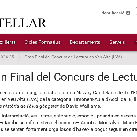
account_circle
Identificació
xillerat
Cicles Formatius
Departaments
Serveis
I
2024-25
Gran Final del Concurs de Lectura en Veu Alta (LVA)
n Final del Concurs de Lect
imecres 7 de maig, la nostra alumna Nazary Candelario de 1r d'ES
 en Veu Alta (LVA) de la categoria Timoners-Aula d'Acollida. El ll
e història de l'àvia gàngster
de David Walliams.
 interpretació, veu, ritme, entonació, emoció i posada en escena 
—
i també semifinalistes del concurs
—
Arantxa Montalvo i Marc Ru
ls se senten fortament orgullosos d'haver-la pogut seguir en dir