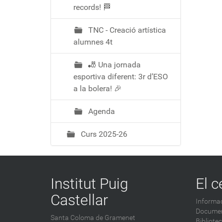
records! 🏁
TNC - Creació artística
alumnes 4t
🎳 Una jornada
esportiva diferent: 3r d’ESO
a la bolera! 🎉
Agenda
Curs 2025-26
Institut Puig
El c
Castellar
Informac
Documen
Santa Coloma de Gramenet
Bibliote