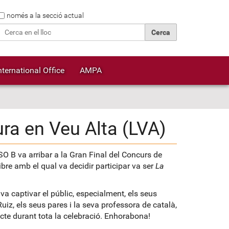
Cerca
només a la secció actual
Cerca avançada…
nternational Office
AMPA
ura en Veu Alta (LVA)
O B va arribar a la Gran Final del Concurs de
ibre amb el qual va decidir participar va ser
La
va captivar el públic, especialment, els seus
iz, els seus pares i la seva professora de català,
ecte durant tota la celebració. Enhorabona!