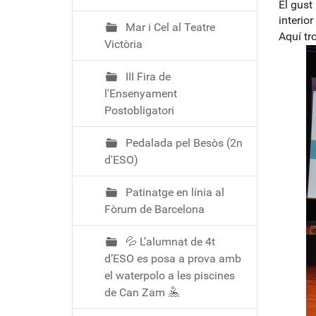
ó
El gust
interio
Mar i Cel al Teatre
Aquí tr
Victòria
III Fira de
l'Ensenyament
Postobligatori
Pedalada pel Besòs (2n
d'ESO)
Patinatge en línia al
Fòrum de Barcelona
💦 L’alumnat de 4t
d’ESO es posa a prova amb
el waterpolo a les piscines
de Can Zam 🤽