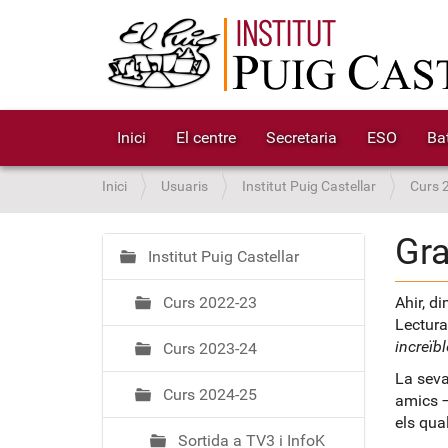
Inici
El centre
Secretaria
ESO
Bat
S
Inici
Usuaris
Institut Puig Castellar
Curs 
o
u
Gra
a
Institut Puig Castellar
N
:
a
Curs 2022-23
Ahir, d
v
Lectura
e
increïbl
Curs 2023-24
g
a
La seva
Curs 2024-25
amics
c
els qua
i
Sortida a TV3 i InfoK