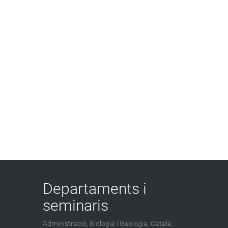
Departaments i
seminaris
Administració,
Biologia i Geologia,
Català,