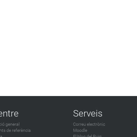
entre
Serveis
ió general
Correu electrònic
ts de referència
Moodle
ca
El blog del Puig