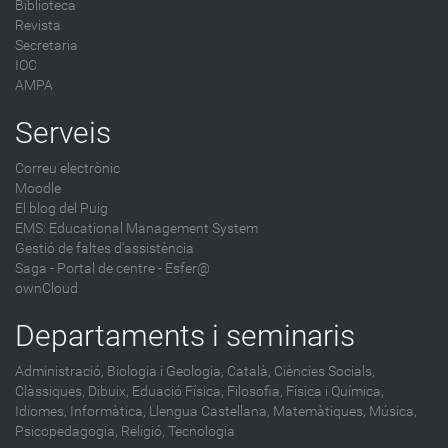
Biblioteca
Revista
Secretaria
IOC
AMPA
Serveis
Correu electrònic
Moodle
El blog del Puig
EMS: Educational Management System
Gestió de faltes d'assistència
Saga
-
Portal de centre - Esfer@
ownCloud
Departaments i seminaris
Administració,
Biologia i Geologia,
Català,
Ciències Socials,
Clàssiques,
Dibuix,
Eduació Física,
Filosofia,
Física i Química,
Idiomes,
Informàtica,
Llengua Castellana,
Matemàtiques,
Música,
Psicopedagogia,
Religió,
Tecnologia