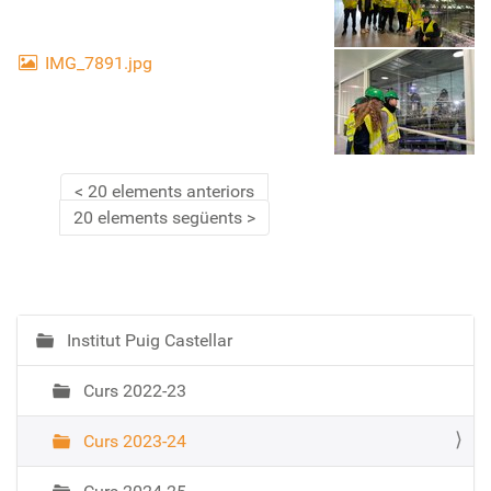
IMG_7891.jpg
20 elements anteriors
20 elements següents
Institut Puig Castellar
N
a
Curs 2022-23
v
e
Curs 2023-24
g
a