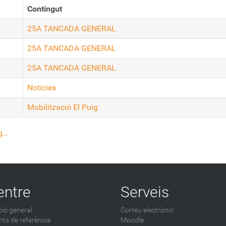
Contingut
25A TANCADA GENERAL
25A TANCADA GENERAL
25A TANCADA GENERAL
Noticies
Mobilització El Puig
ig…
entre
Serveis
ió general
Correu electrònic
ts de referència
Moodle