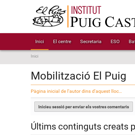
Inici
El centre
Secretaria
ESO
Bat
S
Inici
o
u
Mobilització El Puig
a
:
Pàgina inicial de l'autor dins d'aquest lloc…
Últims continguts creats 