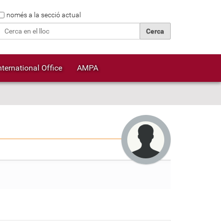
Cerca
només a la secció actual
Cerca avançada…
nternational Office
AMPA