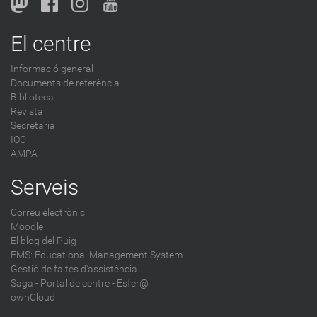
El centre
Informació general
Documents de referència
Biblioteca
Revista
Secretaria
IOC
AMPA
Serveis
Correu electrònic
Moodle
El blog del Puig
EMS: Educational Management System
Gestió de faltes d'assistència
Saga
-
Portal de centre - Esfer@
ownCloud