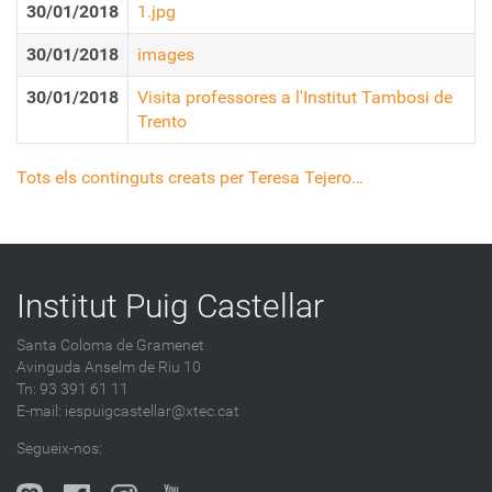
30/01/2018
1.jpg
30/01/2018
images
30/01/2018
Visita professores a l'Institut Tambosi de
Trento
Tots els continguts creats per Teresa Tejero…
Institut Puig Castellar
Santa Coloma de Gramenet
Avinguda Anselm de Riu 10
Tn: 93 391 61 11
E-mail:
iespuigcastellar@xtec.cat
Segueix-nos: