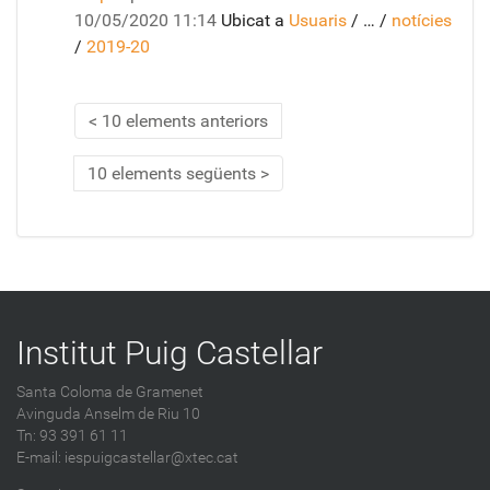
10/05/2020 11:14
Ubicat a
Usuaris
/
…
/
notícies
/
2019-20
10 elements anteriors
10 elements següents
Institut Puig Castellar
Santa Coloma de Gramenet
Avinguda Anselm de Riu 10
Tn: 93 391 61 11
E-mail:
iespuigcastellar@xtec.cat