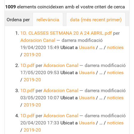
1009
elements coincideixen amb el vostre criteri de cerca
Ordena per
rellevància
data (més recent primer)
1D. CLASSES SETMANA 20 A 24 ABRIL.pdf
per
Adoracion Canal
—
darrera modificació
19/04/2020 15:49
Ubicat a
Usuaris
/
…
/
notícies
/
2019-20
1D.pdf
per
Adoracion Canal
—
darrera modificació
17/05/2020 09:53
Ubicat a
Usuaris
/
…
/
notícies
/
2019-20
1D.pdf
per
Adoracion Canal
—
darrera modificació
03/05/2020 10:07
Ubicat a
Usuaris
/
…
/
notícies
/
2019-20
1D.pdf
per
Adoracion Canal
—
darrera modificació
20/04/2020 17:33
Ubicat a
Usuaris
/
…
/
notícies
/
2019-20