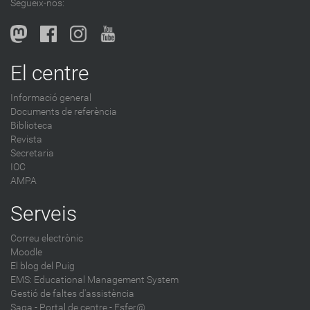
Segueix-nos:
El centre
Informació general
Documents de referència
Biblioteca
Revista
Secretaria
IOC
AMPA
Serveis
Correu electrònic
Moodle
El blog del Puig
EMS: Educational Management System
Gestió de faltes d'assistència
Saga
-
Portal de centre - Esfer@