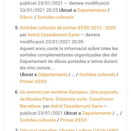
publicat
23/01/2021
—
darrera modificació
23/01/2021 20:25
Ubicat a
Departaments
/
Dibuix
/
Sortides culturals
Sortides culturals de primer d'ESO 2015 - 2020
per
Astrid Casademunt Garre
—
darrera
modificació
23/01/2021 20:05
Aquest arxiu conté la informació sobre totes les
sortides complementaries organitzades des del
Departament de dibuix portades a terme durant
els cinc cursos ...
Ubicat a
Departaments
/
…
/
Sortides culturals
/
Primer d'ESO
Un exercici per sembrar llampecs. Una proposta
de Nicolas Paris. Distancia curta. Caixaforum
Barcelona.
per
Astrid Casademunt Garre
—
publicat
23/01/2021
Ubicat a
Departaments
/
…
/
Sortides culturals
/
Primer d'ESO
Dibuixar Versalles. Charles Le Brun (1619-1690).