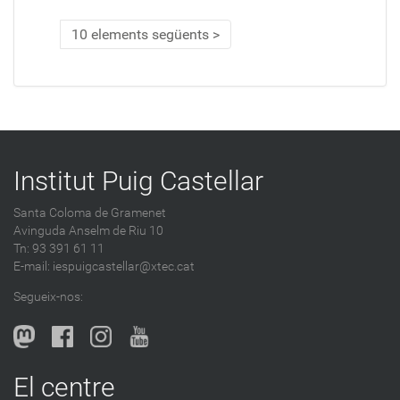
10 elements següents
Institut Puig Castellar
Santa Coloma de Gramenet
Avinguda Anselm de Riu 10
Tn: 93 391 61 11
E-mail:
iespuigcastellar@xtec.cat
Segueix-nos:
El centre