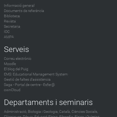
Informació general
Documents de referència
Biblioteca
Revista
Secretaria
IOC
AMPA
Serveis
Correu electrònic
Moodle
El blog del Puig
EMS: Educational Management System
Gestió de faltes d'assistència
Saga
-
Portal de centre - Esfer@
ownCloud
Departaments i seminaris
Administració,
Biologia i Geologia,
Català,
Ciències Socials,
Clàssiques,
Dibuix,
Eduació Física,
Filosofia,
Física i Química,