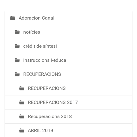
Adoracion Canal
N
a
notícies
v
e
crèdit de síntesi
g
a
instruccions i-educa
c
i
RECUPERACIONS
ó
RECUPERACIONS
RECUPERACIONS 2017
Recuperacions 2018
ABRIL 2019