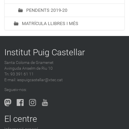
PENDENTS 2019-20
MATRÍCULA LLIBRES I MÉS
Institut Puig Castellar
Santa Coloma de Gramenet
Avinguda Anselm de Riu 10
Tn: 93 391 61 11
E-mail:
iespuigcastellar@xtec.cat
Segueix-nos:
El centre