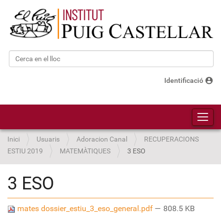
Cerca
Cerca avançada…
account_circle
Identificació
Toggl
Inici
Usuaris
Adoracion Canal
RECUPERACIONS
ESTIU 2019
MATEMÀTIQUES
3 ESO
3 ESO
mates dossier_estiu_3_eso_general.pdf
— 808.5 KB