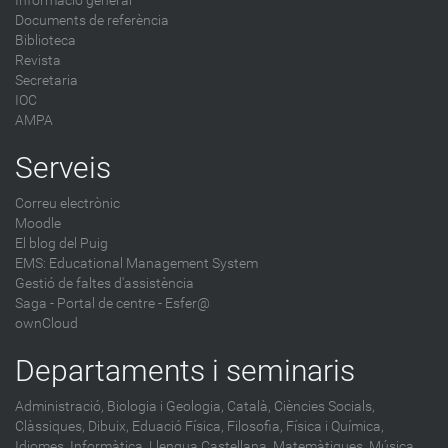
Informació general
Documents de referència
Biblioteca
Revista
Secretaria
IOC
AMPA
Serveis
Correu electrònic
Moodle
El blog del Puig
EMS: Educational Management System
Gestió de faltes d'assistència
Saga
-
Portal de centre - Esfer@
ownCloud
Departaments i seminaris
Administració,
Biologia i Geologia,
Català,
Ciències Socials,
Clàssiques,
Dibuix,
Eduació Física,
Filosofia,
Física i Química,
Idiomes,
Informàtica,
Llengua Castellana,
Matemàtiques,
Música,