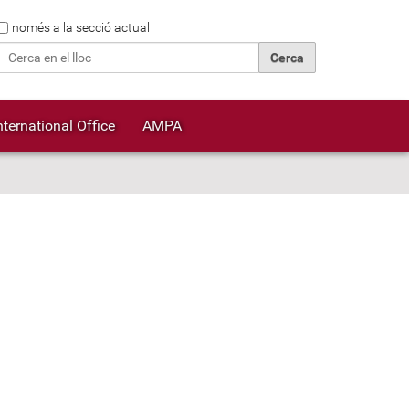
Cerca
només a la secció actual
Cerca avançada…
nternational Office
AMPA