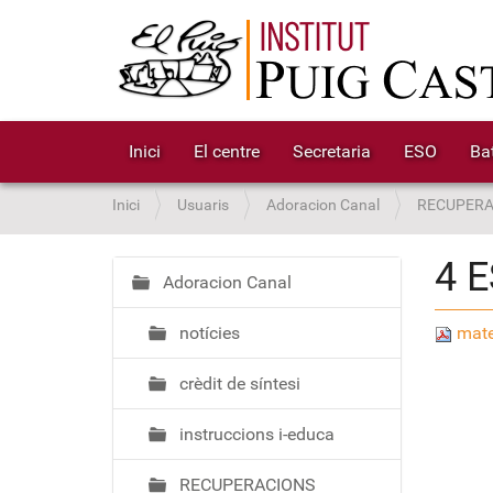
Inici
El centre
Secretaria
ESO
Bat
S
Inici
Usuaris
Adoracion Canal
RECUPERA
o
u
4 
a
Adoracion Canal
N
:
a
notícies
mate
v
e
crèdit de síntesi
g
a
instruccions i-educa
c
i
RECUPERACIONS