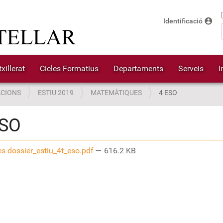
account_circle
Identificació
xillerat
Cicles Formatius
Departaments
Serveis
I
CIONS
ESTIU 2019
MATEMÀTIQUES
4 ESO
ESO
s dossier_estiu_4t_eso.pdf
— 616.2 KB