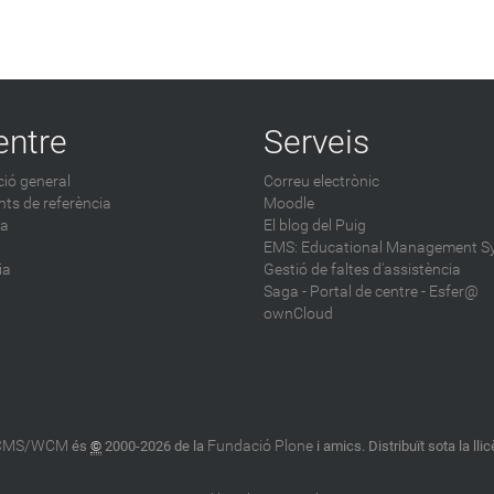
entre
Serveis
ió general
Correu electrònic
ts de referència
Moodle
ca
El blog del Puig
EMS: Educational Management S
ia
Gestió de faltes d'assistència
Saga
-
Portal de centre - Esfer@
ownCloud
 CMS/WCM
Fundació Plone
és
©
2000-2026 de la
i amics. Distribuït sota la lli