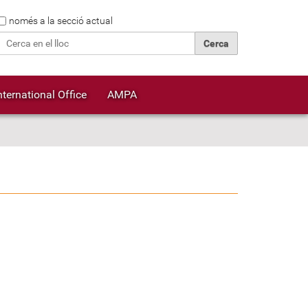
Cerca
només a la secció actual
Cerca avançada…
nternational Office
AMPA