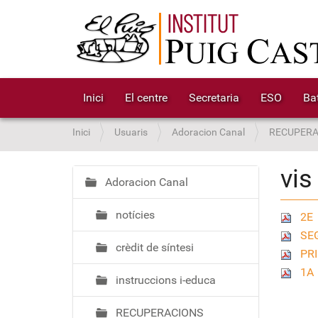
Inici
El centre
Secretaria
ESO
Bat
S
Inici
Usuaris
Adoracion Canal
RECUPERA
o
u
vis
a
Adoracion Canal
N
:
a
notícies
v
2E
e
SE
crèdit de síntesi
g
PR
a
1A
instruccions i-educa
c
i
RECUPERACIONS