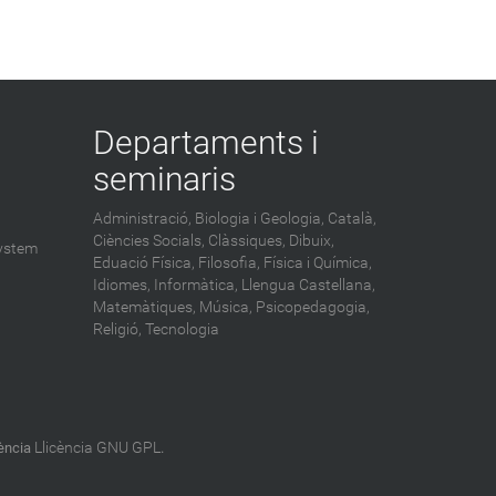
Departaments i
seminaris
Administració,
Biologia i Geologia,
Català,
Ciències Socials,
Clàssiques,
Dibuix,
ystem
Eduació Física,
Filosofia,
Física i Química,
Idiomes,
Informàtica,
Llengua Castellana,
Matemàtiques,
Música,
Psicopedagogia,
Religió,
Tecnologia
Llicència GNU GPL
cència
.