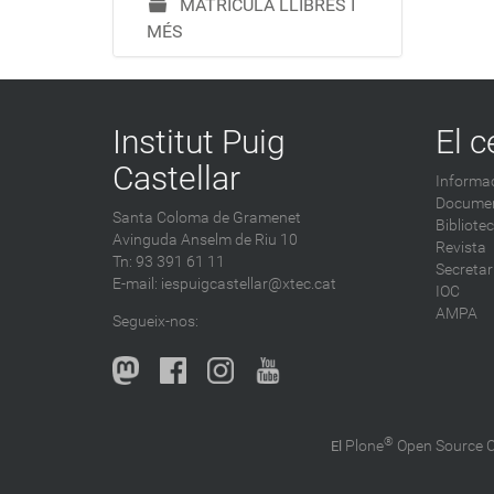
MATRÍCULA LLIBRES I
MÉS
Institut Puig
El c
Castellar
Informac
Documen
Santa Coloma de Gramenet
Bibliote
Avinguda Anselm de Riu 10
Revista
Tn: 93 391 61 11
Secretar
E-mail:
iespuigcastellar@xtec.cat
IOC
AMPA
Segueix-nos:
®
Plone
Open Source
El