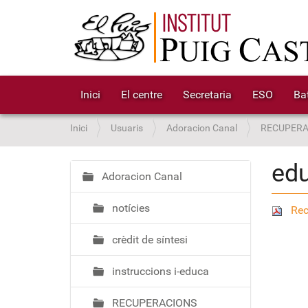
Inici
El centre
Secretaria
ESO
Bat
S
Inici
Usuaris
Adoracion Canal
RECUPERA
o
u
edu
a
Adoracion Canal
N
:
a
notícies
v
Rec
e
crèdit de síntesi
g
a
instruccions i-educa
c
i
RECUPERACIONS