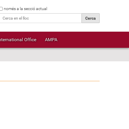
Cerca
només a la secció actual
Cerca avançada…
nternational Office
AMPA