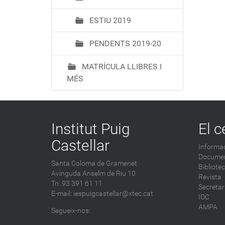
ESTIU 2019
PENDENTS 2019-20
MATRÍCULA LLIBRES I
MÉS
Institut Puig
El c
Castellar
Informac
Documen
Santa Coloma de Gramenet
Bibliote
Avinguda Anselm de Riu 10
Revista
Tn: 93 391 61 11
Secretar
E-mail:
iespuigcastellar@xtec.cat
IOC
AMPA
Segueix-nos: