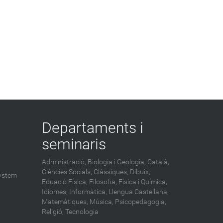
Departaments i
seminaris
Administració,
Biologia i Geologia,
Català,
Ciències Socials,
Clàssiques,
Dibuix,
ystem
Eduació Física,
Filosofia,
Física i Química,
Idiomes,
Informàtica,
Llengua Castellana,
Matemàtiques,
Música,
Psicopedagogia,
Religió,
Tecnologia