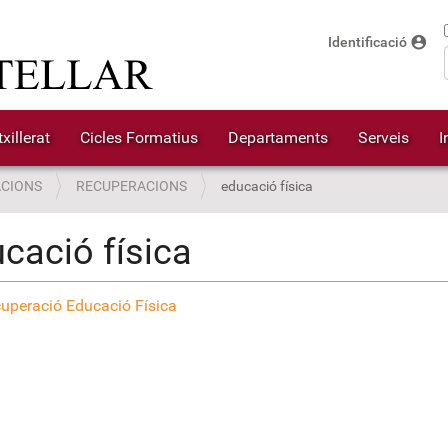
account_circle
Identificació
xillerat
Cicles Formatius
Departaments
Serveis
I
CIONS
RECUPERACIONS
educació física
cació física
uperació Educació Física