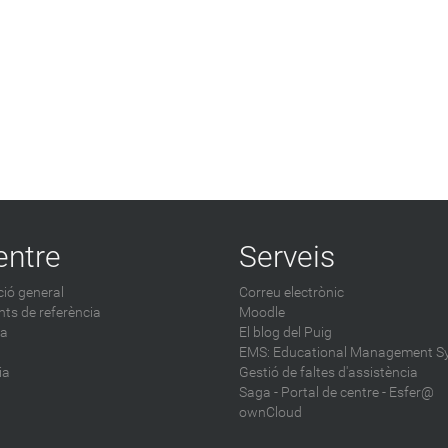
entre
Serveis
ió general
Correu electrònic
ts de referència
Moodle
ca
El blog del Puig
EMS: Educational Management S
ia
Gestió de faltes d'assistència
Saga
-
Portal de centre - Esfer@
ownCloud