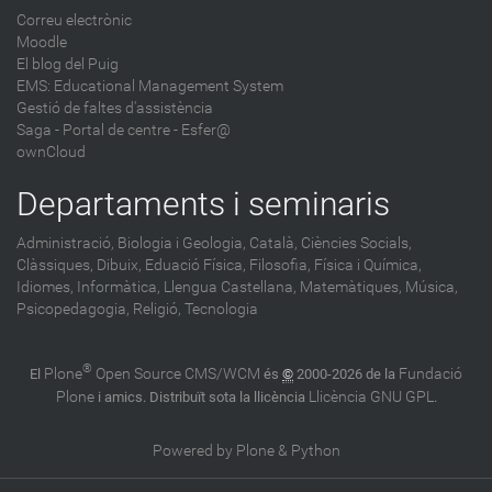
Correu electrònic
Moodle
El blog del Puig
EMS: Educational Management System
Gestió de faltes d'assistència
Saga
-
Portal de centre - Esfer@
ownCloud
Departaments i seminaris
Administració,
Biologia i Geologia,
Català,
Ciències Socials,
Clàssiques,
Dibuix,
Eduació Física,
Filosofia,
Física i Química,
Idiomes,
Informàtica,
Llengua Castellana,
Matemàtiques,
Música,
Psicopedagogia,
Religió,
Tecnologia
®
Plone
Open Source CMS/WCM
Fundació
El
és
©
2000-2026 de la
Plone
Llicència GNU GPL
i amics. Distribuït sota la llicència
.
Powered by Plone & Python