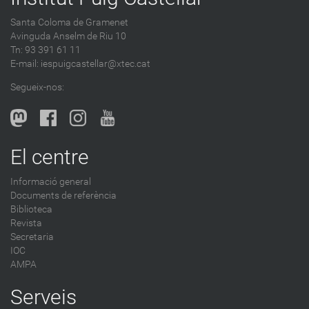
Santa Coloma de Gramenet
Avinguda Anselm de Riu 10
Tn: 93 391 61 11
E-mail:
iespuigcastellar@xtec.cat
Segueix-nos:
El centre
Informació general
Documents de referència
Biblioteca
Revista
Secretaria
IOC
AMPA
Serveis