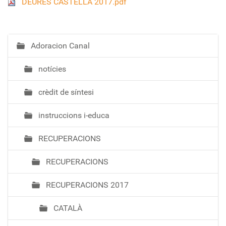
DEURES CASTELLÀ 2017.pdf
Adoracion Canal
N
a
notícies
v
e
crèdit de síntesi
g
a
instruccions i-educa
c
i
RECUPERACIONS
ó
RECUPERACIONS
RECUPERACIONS 2017
CATALÀ