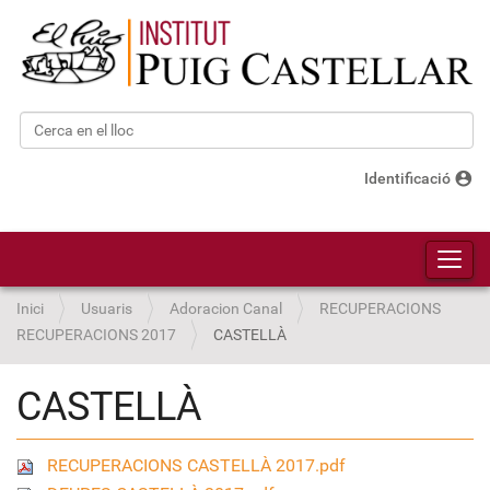
Cerca
Cerca avançada…
account_circle
Identificació
Toggl
Inici
Usuaris
Adoracion Canal
RECUPERACIONS
RECUPERACIONS 2017
CASTELLÀ
CASTELLÀ
RECUPERACIONS CASTELLÀ 2017.pdf