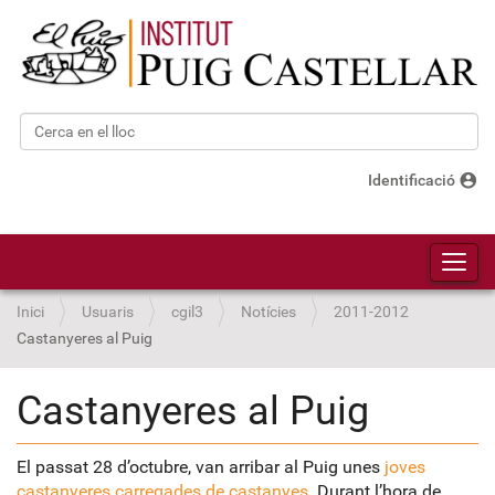
Cerca
Cerca avançada…
account_circle
Identificació
Toggl
Inici
Usuaris
cgil3
Notícies
2011-2012
Castanyeres al Puig
Castanyeres al Puig
El passat 28 d’octubre, van arribar al Puig unes
joves
castanyeres carregades de castanyes
. Durant l’hora de