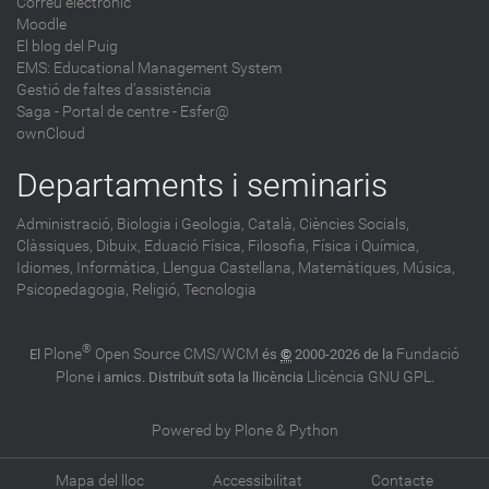
Correu electrònic
Moodle
El blog del Puig
EMS: Educational Management System
Gestió de faltes d'assistència
Saga
-
Portal de centre - Esfer@
ownCloud
Departaments i seminaris
Administració,
Biologia i Geologia,
Català,
Ciències Socials,
Clàssiques,
Dibuix,
Eduació Física,
Filosofia,
Física i Química,
Idiomes,
Informàtica,
Llengua Castellana,
Matemàtiques,
Música,
Psicopedagogia,
Religió,
Tecnologia
®
Plone
Open Source CMS/WCM
Fundació
El
és
©
2000-2026 de la
Plone
Llicència GNU GPL
i amics. Distribuït sota la llicència
.
Powered by Plone & Python
Mapa del lloc
Accessibilitat
Contacte