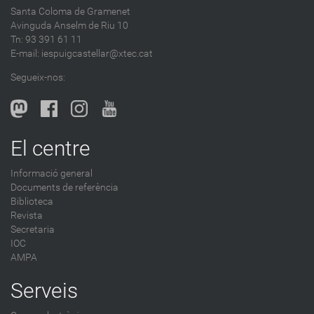
Santa Coloma de Gramenet
Avinguda Anselm de Riu 10
Tn: 93 391 61 11
E-mail:
iespuigcastellar@xtec.cat
Segueix-nos:
El centre
Informació general
Documents de referència
Biblioteca
Revista
Secretaria
IOC
AMPA
Serveis