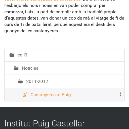
l’esbarjo els nois i noies en van poder comprar per
esmorzar, i així, a part de complir amb la tradició pròpia
d’aquestes dates, van donar un cop de mà al viatge de fi de
curs de 1r de batxillerat, perquè aquest era el destí dels
guanys de les castanyeres.
cgil3
N
a
Notícies
v
e
2011-2012
g
a
Castanyeres al Puig
c
i
ó
Institut Puig Castellar