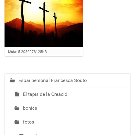
Feu clic per a visualitzar la imatge a mida completa…
Mida: 5.2080078125KB
Espai personal Francesca Souto
N
a
El tapís de la Creació
v
e
bonics
g
a
fotos
c
i