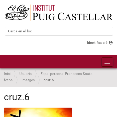
Cerca
Cerca avançada…
account_circle
Identificació
Toggl
Inici
Usuaris
Espai personal Francesca Souto
fotos
Imatges
cruz.6
cruz.6