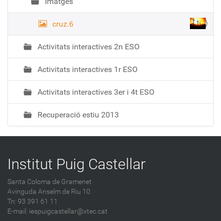
Imatges
ó
cruz.6
Activitats interactives 2n ESO
Activitats interactives 1r ESO
Activitats interactives 3er i 4t ESO
Recuperació estiu 2013
Institut Puig Castellar
Santa Coloma de Gramenet
Avinguda Anselm de Riu 10
Tn: 93 391 61 11
E-mail:
iespuigcastellar@xtec.cat