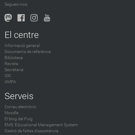
Segueix-nos:
El centre
Informació general
Documents de referència
Biblioteca
Revista
Secretaria
IOC
AMPA
Serveis
Correu electrònic
Moodle
El blog del Puig
EMS: Educational Management System
Gestió de faltes d'assistència