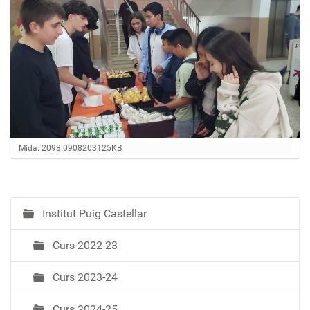
Feu clic per a visualitzar la imatge a mida completa…
Mida: 2098.0908203125KB
Institut Puig Castellar
N
a
Curs 2022-23
v
e
Curs 2023-24
g
a
Curs 2024-25