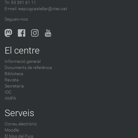
Tn: 93 391 61 11
E-mail:
iespuigcastellar@xtec.cat
Segueix-nos:
El centre
Informació general
Documents de referència
Biblioteca
Revista
Secretaria
IOC
AMPA
Serveis
Correu electrònic
Moodle
El blog del Puig