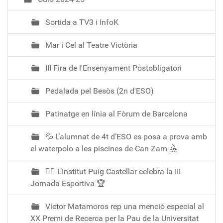
c
i
Sortida a TV3 i InfoK
ó
Mar i Cel al Teatre Victòria
III Fira de l'Ensenyament Postobligatori
Pedalada pel Besòs (2n d'ESO)
Patinatge en línia al Fòrum de Barcelona
💦 L’alumnat de 4t d’ESO es posa a prova amb
el waterpolo a les piscines de Can Zam 🤽
🏃‍♀️ L’Institut Puig Castellar celebra la III
Jornada Esportiva 🏆
Víctor Matamoros rep una menció especial al
XX Premi de Recerca per la Pau de la Universitat