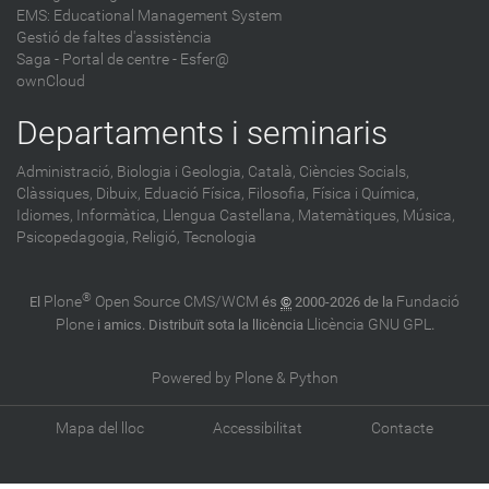
EMS: Educational Management System
Gestió de faltes d'assistència
Saga
-
Portal de centre - Esfer@
ownCloud
Departaments i seminaris
Administració,
Biologia i Geologia,
Català,
Ciències Socials,
Clàssiques,
Dibuix,
Eduació Física,
Filosofia,
Física i Química,
Idiomes,
Informàtica,
Llengua Castellana,
Matemàtiques,
Música,
Psicopedagogia,
Religió,
Tecnologia
®
Plone
Open Source CMS/WCM
Fundació
El
és
©
2000-2026 de la
Plone
Llicència GNU GPL
i amics. Distribuït sota la llicència
.
Powered by Plone & Python
Mapa del lloc
Accessibilitat
Contacte