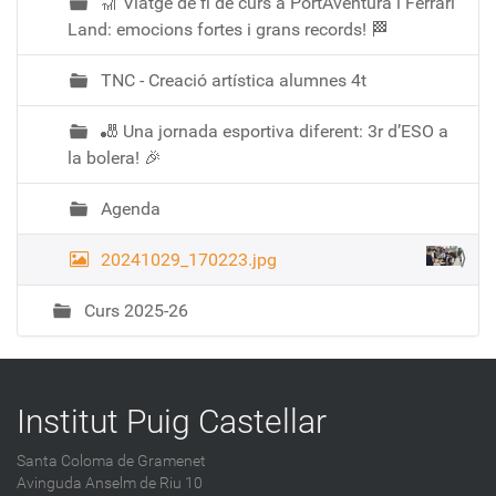
🎢 Viatge de fi de curs a PortAventura i Ferrari
Land: emocions fortes i grans records! 🏁
TNC - Creació artística alumnes 4t
🎳 Una jornada esportiva diferent: 3r d’ESO a
la bolera! 🎉
Agenda
20241029_170223.jpg
Curs 2025-26
Institut Puig Castellar
Santa Coloma de Gramenet
Avinguda Anselm de Riu 10