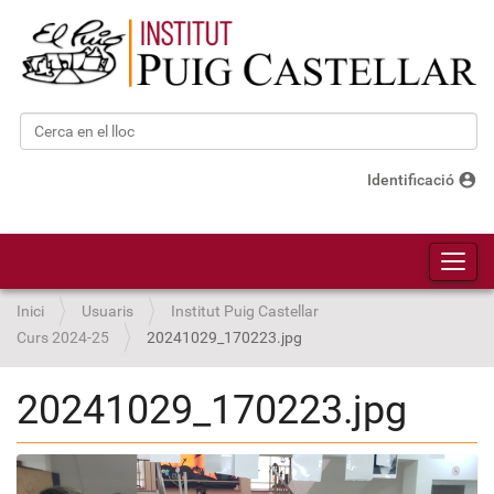
Cerca
Cerca avançada…
account_circle
Identificació
Toggl
Inici
Usuaris
Institut Puig Castellar
Curs 2024-25
20241029_170223.jpg
20241029_170223.jpg