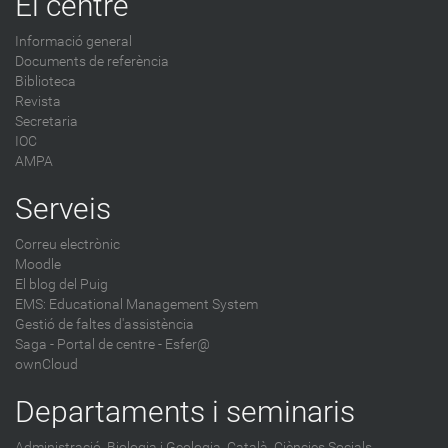
El centre
Informació general
Documents de referència
Biblioteca
Revista
Secretaria
IOC
AMPA
Serveis
Correu electrònic
Moodle
El blog del Puig
EMS: Educational Management System
Gestió de faltes d'assistència
Saga
-
Portal de centre - Esfer@
ownCloud
Departaments i seminaris
Administració,
Biologia i Geologia,
Català,
Ciències Socials,