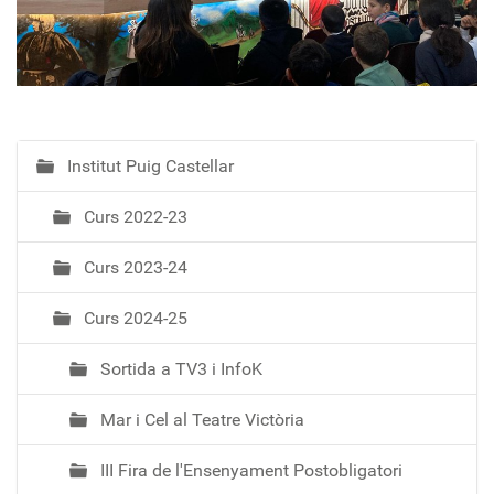
Institut Puig Castellar
N
a
Curs 2022-23
v
e
Curs 2023-24
g
a
Curs 2024-25
c
i
Sortida a TV3 i InfoK
ó
Mar i Cel al Teatre Victòria
III Fira de l'Ensenyament Postobligatori