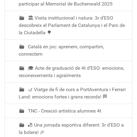
participar al Memorial de Buchenwald 2025
🏛️ Visita institucional i natura: 3r d’ESO
descobreix el Parlament de Catalunya i el Parc de
la Ciutadella 🌳
Català en joc: aprenem, compartim,
connectem
🎓 Acte de graduació de 4t d’ESO: emocions,
reconeixements i agraïments
🎢 Viatge de fi de curs a PortAventura i Ferrari
Land: emocions fortes i grans records! 🏁
TNC - Creació artística alumnes 4t
🎳 Una jornada esportiva diferent: 3r d’ESO a
la bolera! 🎉