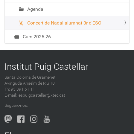
Agenda
Concert de Nadal alumnat 3r d'ESO
Curs 2025-26
Institut Puig Castellar
Santa Coloma de Gramenet
Avinguda Anselm de Riu 10
Tn: 93 391 61 11
E-mail:
iespuigcastellar@xtec.cat
Segueix-nos: