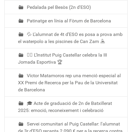
Pedalada pel Besòs (2n d'ESO)
Patinatge en línia al Fòrum de Barcelona
💦 L’alumnat de 4t d’ESO es posa a prova amb
el waterpolo a les piscines de Can Zam 🤽
🏃‍♀️ L’Institut Puig Castellar celebra la III
Jornada Esportiva 🏆
Víctor Matamoros rep una menció especial al
XX Premi de Recerca per la Pau de la Universitat
de Barcelona
🎓 Acte de graduació de 2n de Batxillerat
2025: emoció, reconeixement i celebració
Servei comunitari al Puig Castellar: l'alumnat
de 3r d’ESO recapta 2.090 € per a la recerca contra