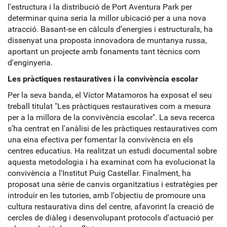
l'estructura i la distribució de Port Aventura Park per
determinar quina seria la millor ubicació per a una nova
atracció. Basant-se en càlculs d'energies i estructurals, ha
dissenyat una proposta innovadora de muntanya russa,
aportant un projecte amb fonaments tant tècnics com
d'enginyeria.
Les pràctiques restauratives i la convivència escolar
Per la seva banda, el Víctor Matamoros ha exposat el seu
treball titulat "Les pràctiques restauratives com a mesura
per a la millora de la convivència escolar". La seva recerca
s'ha centrat en l'anàlisi de les pràctiques restauratives com
una eina efectiva per fomentar la convivència en els
centres educatius. Ha realitzat un estudi documental sobre
aquesta metodologia i ha examinat com ha evolucionat la
convivència a l'Institut Puig Castellar. Finalment, ha
proposat una sèrie de canvis organitzatius i estratègies per
introduir en les tutories, amb l'objectiu de promoure una
cultura restaurativa dins del centre, afavorint la creació de
cercles de diàleg i desenvolupant protocols d'actuació per