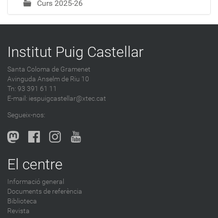
Curs 2025-26
Institut Puig Castellar
Santa Coloma de Gramenet
Avinguda Anselm de Riu 10
Tn: 93 391 61 11
E-mail:
iespuigcastellar@xtec.cat
Segueix-nos:
El centre
Informació general
Documents de referència
Biblioteca
Revista