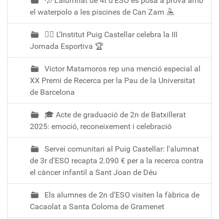
💦 L’alumnat de 4t d’ESO es posa a prova amb
el waterpolo a les piscines de Can Zam 🤽
🏃‍♀️ L’Institut Puig Castellar celebra la III
Jornada Esportiva 🏆
Víctor Matamoros rep una menció especial al
XX Premi de Recerca per la Pau de la Universitat
de Barcelona
🎓 Acte de graduació de 2n de Batxillerat
2025: emoció, reconeixement i celebració
Servei comunitari al Puig Castellar: l'alumnat
de 3r d’ESO recapta 2.090 € per a la recerca contra
el càncer infantil a Sant Joan de Déu
Els alumnes de 2n d’ESO visiten la fàbrica de
Cacaolat a Santa Coloma de Gramenet