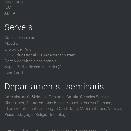
Secretaria
IOC
AMPA
Serveis
Correu electrònic
Moodle
El blog del Puig
EMS: Educational Management System
Gestió de faltes d'assistència
Saga
-
Portal de centre - Esfer@
ownCloud
Departaments i seminaris
Administració,
Biologia i Geologia,
Català,
Ciències Socials,
Clàssiques,
Dibuix,
Eduació Física,
Filosofia,
Física i Química,
Idiomes,
Informàtica,
Llengua Castellana,
Matemàtiques,
Música,
Psicopedagogia,
Religió,
Tecnologia
®