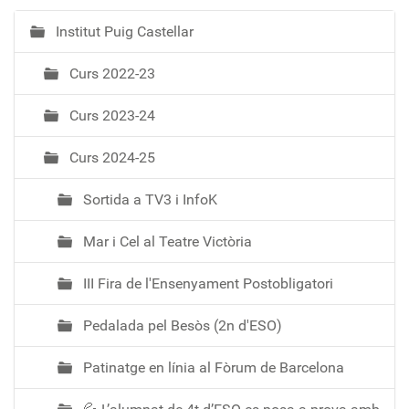
Institut Puig Castellar
N
a
Curs 2022-23
v
e
Curs 2023-24
g
a
Curs 2024-25
c
i
Sortida a TV3 i InfoK
ó
Mar i Cel al Teatre Victòria
III Fira de l'Ensenyament Postobligatori
Pedalada pel Besòs (2n d'ESO)
Patinatge en línia al Fòrum de Barcelona