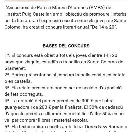
L'Associació de Pares i Mares d'Alumnes (AMPA) de
l'Institut Puig Castellar, amb l'objectiu de promoure l'interès
per la literatura i l'expressió escrita entre els joves de Santa
Coloma, ha creat el concurs literari anual “De 14 a 20”.
BASES DEL CONCURS
1ª. El concurs està obert a tots els joves d'entre 14 i 20
anys que visquin, estudiïn o treballin en Santa Coloma de
Gramenet.
2ª. Poden presentar-se al concurs treballs escrits en català
o en castellà.
3ª. Els relats presentats poden ser de ficció o d'exposició
de fets ocorreguts.
4ª. La dotació del primer premi és de 300 € per l'obra
guanyadora i de 200 € per la finalista. El 50% de cadascú
d'aquests premis es lliurarà en metàl·lic i l'altre 50% en un
val per comprar llibres i material escolar.
5ª. Els textos aniran escrits amb lletra Times New Roman o