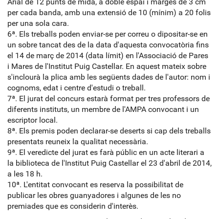
Arial de 12 punts de mida, a doble espai i marges de 3 cm
per cada banda, amb una extensió de 10 (mínim) a 20 folis
per una sola cara.
6ª. Els treballs poden enviar-se per correu o dipositar-se en
un sobre tancat des de la data d'aquesta convocatòria fins
el 14 de març de 2014 (data límit) en l'Associació de Pares
i Mares de l'Institut Puig Castellar. En aquest mateix sobre
s'inclourà la plica amb les següents dades de l'autor: nom i
cognoms, edat i centre d'estudi o treball.
7ª. El jurat del concurs estarà format per tres professors de
diferents instituts, un membre de l'AMPA convocant i un
escriptor local.
8ª. Els premis poden declarar-se deserts si cap dels treballs
presentats reuneix la qualitat necessària.
9ª. El veredicte del jurat es farà públic en un acte literari a
la biblioteca de l'Institut Puig Castellar el 23 d'abril de 2014,
a les 18 h.
10ª. L'entitat convocant es reserva la possibilitat de
publicar les obres guanyadores i algunes de les no
premiades que es considerin d'interès.