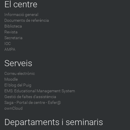
El centre
Informació general
Documents de referència
Biblioteca
Revista
Secretaria
IOC
AMPA
Serveis
Correu electrònic
Moodle
El blog del Puig
EMS: Educational Management System
Gestió de faltes d'assistència
Saga
-
Portal de centre - Esfer@
ownCloud
Departaments i seminaris