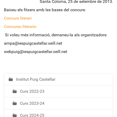
Santa Coloma, 25 de setembre de 2013.
Baixeu els fitxers amb les bases del concurs:
Concurs literari
Concurso literario
Si voleu més informació, demaneu-la als organitzadors:
ampa@iespuigcastellar.xeill.net
webpuig@iespuigcastellar.xeill.net
Institut Puig Castellar
N
a
Curs 2022-23
v
e
Curs 2023-24
g
a
Curs 2024-25