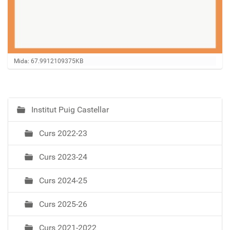
Feu clic per a visualitzar la imatge a mida completa…
Mida: 67.9912109375KB
Institut Puig Castellar
N
a
Curs 2022-23
v
e
Curs 2023-24
g
a
Curs 2024-25
c
i
Curs 2025-26
ó
Curs 2021-2022