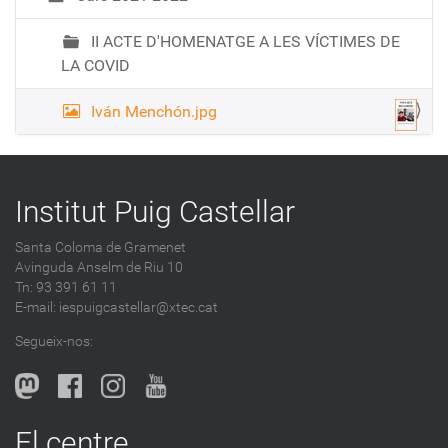
II ACTE D'HOMENATGE A LES VÍCTIMES DE
LA COVID
Iván Menchón.jpg
Institut Puig Castellar
Santa Coloma de Gramenet
Avinguda Anselm de Riu 10
Tn: 93 391 61 11
E-mail:
iespuigcastellar@xtec.cat
Segueix-nos:
El centre