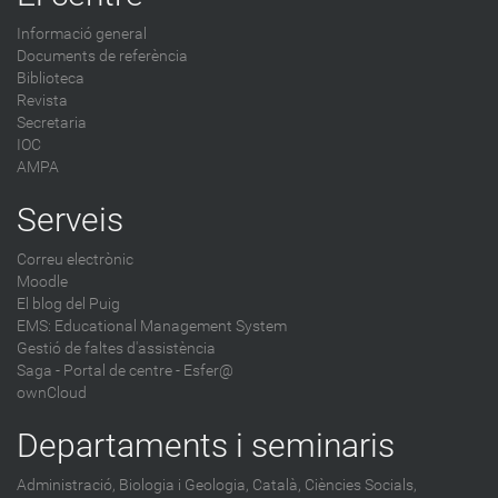
Informació general
Documents de referència
Biblioteca
Revista
Secretaria
IOC
AMPA
Serveis
Correu electrònic
Moodle
El blog del Puig
EMS: Educational Management System
Gestió de faltes d'assistència
Saga
-
Portal de centre - Esfer@
ownCloud
Departaments i seminaris
Administració,
Biologia i Geologia,
Català,
Ciències Socials,