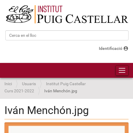
Cerca
Cerca avançada…
account_circle
Identificació
Toggl
Inici
Usuaris
Institut Puig Castellar
Curs 2021-2022
Iván Menchón.jpg
Iván Menchón.jpg