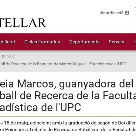
account_circle
Identificació
xillerat
Cicles Formatius
Departaments
Serveis
I
2022-23
ll de Recerca de la Facultat de Matemàtiques i Estadística de l'UPC
eia Marcos, guanyadora del
ball de Recerca de la Facul
adística de l'UPC
us 18 de maig, coincidint amb la graduació de segon de Batxillera
mi Poincaré a Treballs de Recerca de Batxillerat de la Facultat 