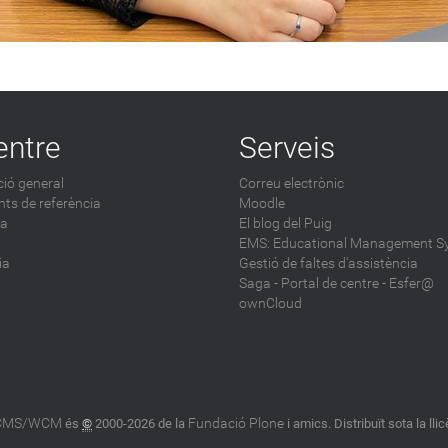
entre
Serveis
ió general
Correu electrònic
ts de referència
Moodle
ca
El blog del Puig
EMS: Educational Management S
ia
Gestió de faltes d'assistència
Saga
-
Portal de centre - Esfer@
ownCloud
 CMS/WCM
Fundació Plone
és
©
2000-2026 de la
i amics. Distribuït sota la lli