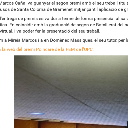
Marcos Cañal va guanyar el segon premi amb el seu treball titulat
usos de Santa Coloma de Gramenet mitjançant l'aplicació de gr
 d'entrega de premis es va dur a terme de forma presencial al sal
tica. En coincidir amb la graduació de segon de Batxillerat del no
irtual, i va poder fer la presentació del seu treball.
em a Mireia Marcos i a en Domènec Massiques, el seu tutor, per la 
a la web del premi Poincaré de la FEM de l'UPC.