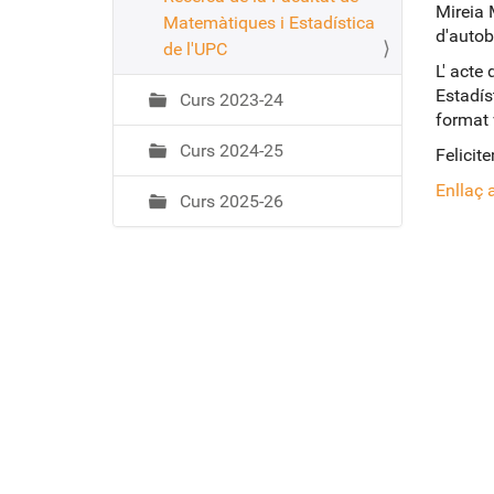
i
Mireia 
Matemàtiques i Estadística
ó
d'autob
de l'UPC
L' acte
Estadís
Curs 2023-24
format v
Curs 2024-25
Felicit
Enllaç 
Curs 2025-26