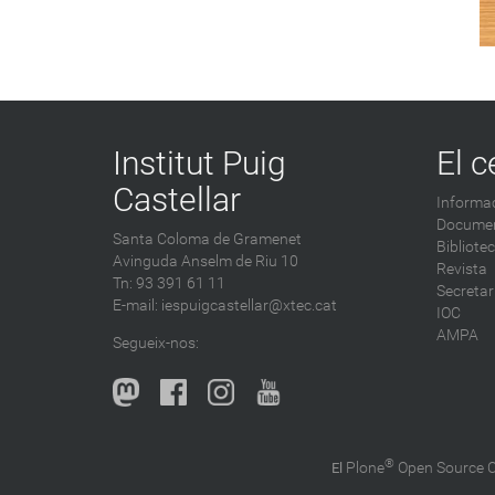
Institut Puig
El c
Castellar
Informac
Documen
Santa Coloma de Gramenet
Bibliote
Avinguda Anselm de Riu 10
Revista
Tn: 93 391 61 11
Secretar
E-mail:
iespuigcastellar@xtec.cat
IOC
AMPA
Segueix-nos:
®
Plone
Open Source
El