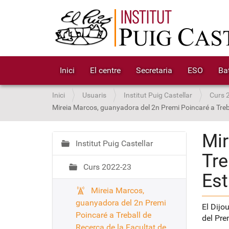
Inici
El centre
Secretaria
ESO
Bat
S
Inici
Usuaris
Institut Puig Castellar
Curs 
o
Mireia Marcos, guanyadora del 2n Premi Poincaré a Treba
u
a
Mir
:
Institut Puig Castellar
N
Tre
a
Curs 2022-23
v
Est
e
Mireia Marcos,
g
guanyadora del 2n Premi
a
El Dijo
Poincaré a Treball de
c
del Pre
Recerca de la Facultat de