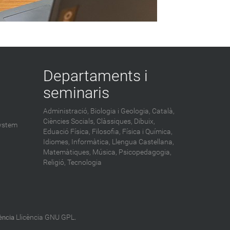
Departaments i
seminaris
Administració,
Biologia i Geologia,
Català,
Ciències Socials,
Clàssiques,
Dibuix,
ystem
Eduació Física,
Filosofia,
Física i Química,
Idiomes,
Informàtica,
Llengua Castellana,
Matemàtiques,
Música,
Psicopedagogia,
Religió,
Tecnologia
Llicència GNU GPL
cència
.