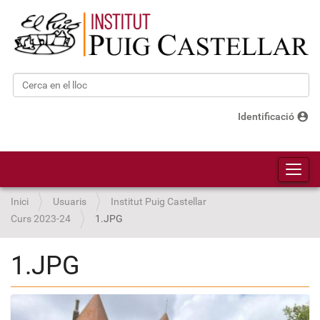
Cerca
Cerca avançada…
account_circle
Identificació
Toggl
Inici
Usuaris
Institut Puig Castellar
Curs 2023-24
1.JPG
1.JPG