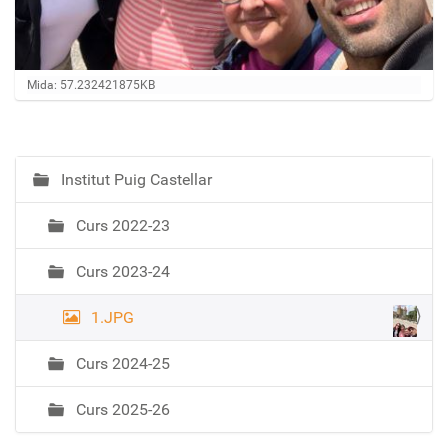
Feu clic per a visualitzar la imatge a mida completa…
Mida: 57.232421875KB
Institut Puig Castellar
N
a
Curs 2022-23
v
e
Curs 2023-24
g
a
1.JPG
c
i
Curs 2024-25
ó
Curs 2025-26