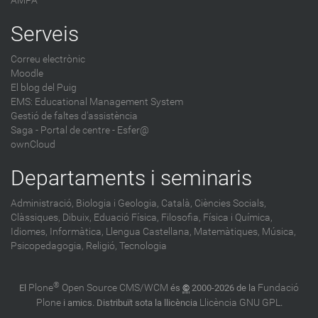
AMPA
Serveis
Correu electrònic
Moodle
El blog del Puig
EMS: Educational Management System
Gestió de faltes d'assistència
Saga
-
Portal de centre - Esfer@
ownCloud
Departaments i seminaris
Administració,
Biologia i Geologia,
Català,
Ciències Socials,
Clàssiques,
Dibuix,
Eduació Física,
Filosofia,
Física i Química,
Idiomes,
Informàtica,
Llengua Castellana,
Matemàtiques,
Música,
Psicopedagogia,
Religió,
Tecnologia
®
Plone
Open Source CMS/WCM
Fundació
El
és
©
2000-2026 de la
Plone
Llicència GNU GPL
i amics. Distribuït sota la llicència
.