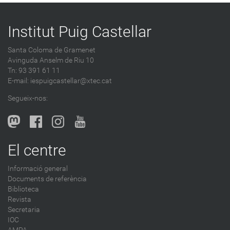
Institut Puig Castellar
Santa Coloma de Gramenet
Avinguda Anselm de Riu 10
Tn: 93 391 61 11
E-mail:
iespuigcastellar@xtec.cat
Segueix-nos:
El centre
Informació general
Documents de referència
Biblioteca
Revista
Secretaria
IOC