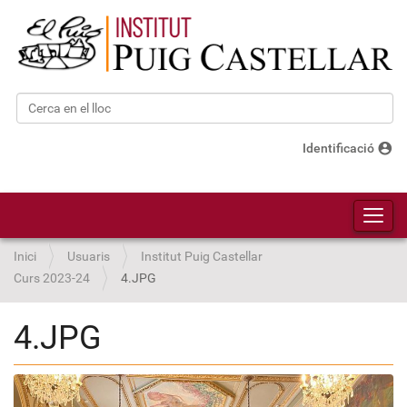
Cerca
Cerca avançada…
account_circle
Identificació
Toggl
Inici
Usuaris
Institut Puig Castellar
Curs 2023-24
4.JPG
4.JPG