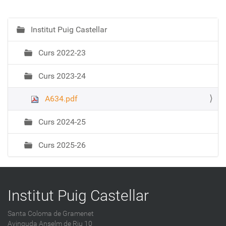
Institut Puig Castellar
N
a
Curs 2022-23
v
e
Curs 2023-24
g
a
A634.pdf
c
i
Curs 2024-25
ó
Curs 2025-26
Institut Puig Castellar
Santa Coloma de Gramenet
Avinguda Anselm de Riu 10