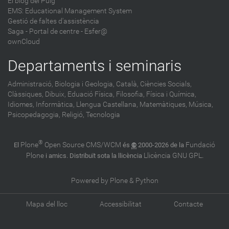
El blog del Puig
EMS: Educational Management System
Gestió de faltes d'assistència
Saga
-
Portal de centre - Esfer@
ownCloud
Departaments i seminaris
Administració,
Biologia i Geologia,
Català,
Ciències Socials,
Clàssiques,
Dibuix,
Eduació Física,
Filosofia,
Física i Química,
Idiomes,
Informàtica,
Llengua Castellana,
Matemàtiques,
Música,
Psicopedagogia,
Religió,
Tecnologia
®
Plone
Open Source CMS/WCM
Fundació
El
és
©
2000-2026 de la
Plone
Llicència GNU GPL
i amics. Distribuït sota la llicència
.
Powered by Plone & Python
Mapa del lloc
Accessibilitat
Contacte