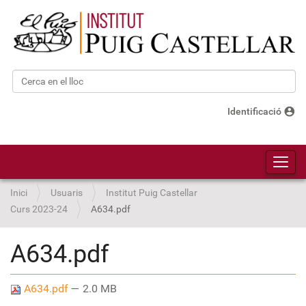
Cerca
Cerca avançada…
account_circle
Identificació
Toggl
Inici
Usuaris
Institut Puig Castellar
Curs 2023-24
A634.pdf
A634.pdf
A634.pdf
— 2.0 MB