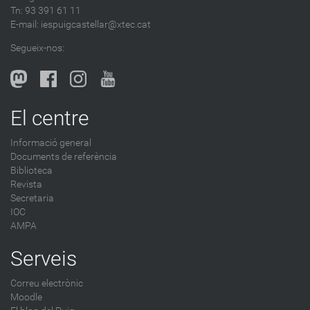
Tn: 93 391 61 11
E-mail:
iespuigcastellar@xtec.cat
Segueix-nos:
El centre
Informació general
Documents de referència
Biblioteca
Revista
Secretaria
IOC
AMPA
Serveis
Correu electrònic
Moodle