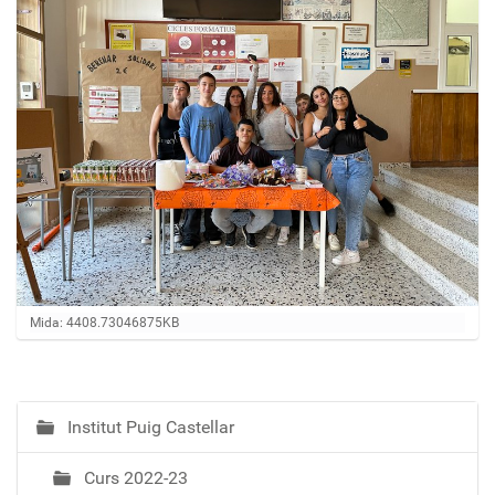
Feu clic per a visualitzar la imatge a mida completa…
Mida: 4408.73046875KB
Institut Puig Castellar
N
a
Curs 2022-23
v