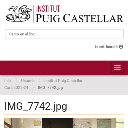
Cerca
Cerca avançada…
account_circle
Identificació
Toggl
Inici
Usuaris
Institut Puig Castellar
Curs 2023-24
IMG_7742.jpg
IMG_7742.jpg