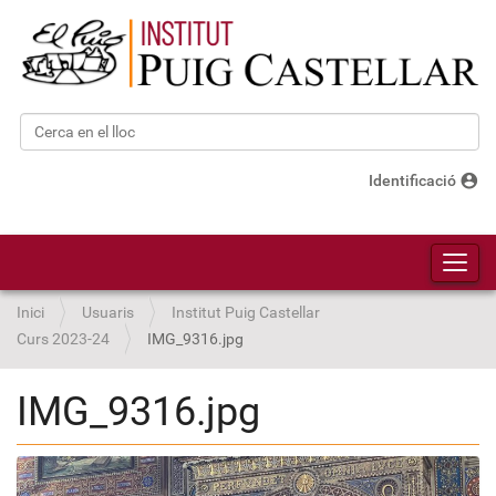
Cerca
Cerca avançada…
account_circle
Identificació
Toggl
Inici
Usuaris
Institut Puig Castellar
Curs 2023-24
IMG_9316.jpg
IMG_9316.jpg