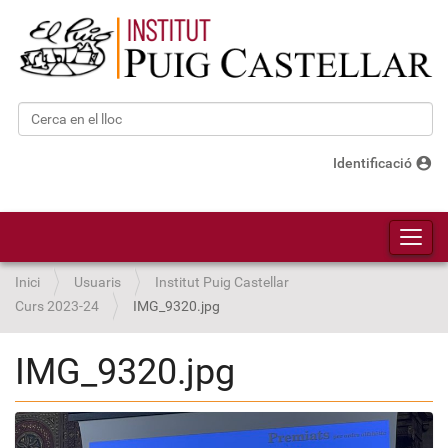
Cerca
Cerca avançada…
account_circle
Identificació
Toggl
Inici
Usuaris
Institut Puig Castellar
Curs 2023-24
IMG_9320.jpg
IMG_9320.jpg