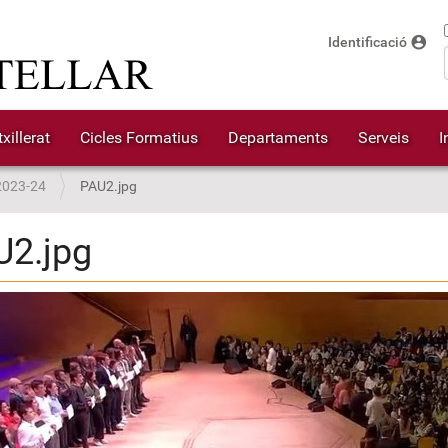
account_circle
Identificació
xillerat
Cicles Formatius
Departaments
Serveis
I
2023-24
PAU2.jpg
U2.jpg