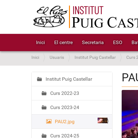
Inici
El centre
Secretaria
ESO
Bat
S
Inici
Usuaris
Institut Puig Castellar
Curs 
o
u
PA
a
Institut Puig Castellar
N
:
a
Curs 2022-23
v
e
Curs 2023-24
g
a
PAU2.jpg
c
i
Curs 2024-25