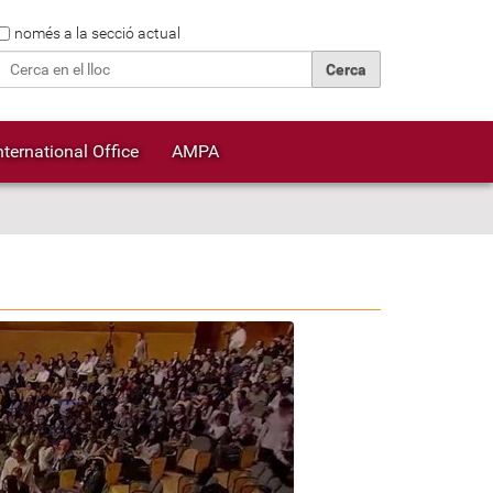
Cerca
només a la secció actual
Cerca avançada…
nternational Office
AMPA