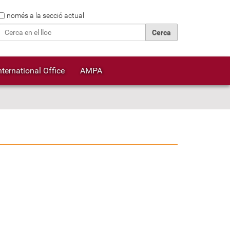
Cerca
només a la secció actual
Cerca avançada…
nternational Office
AMPA