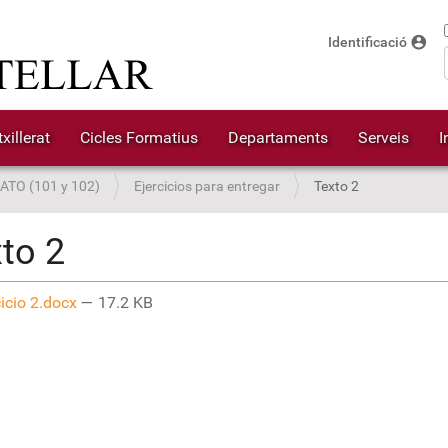
account_circle
Identificació
xillerat
Cicles Formatius
Departaments
Serveis
I
ATO (101 y 102)
Ejercicios para entregar
Texto 2
to 2
icio 2.docx
— 17.2 KB