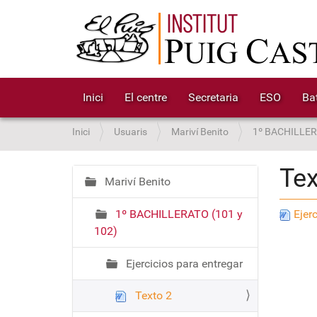
Inici
El centre
Secretaria
ESO
Bat
S
Inici
Usuaris
Mariví Benito
1º BACHILLER
o
u
Tex
a
Mariví Benito
N
:
a
1º BACHILLERATO (101 y
Ejerc
v
102)
e
g
Ejercicios para entregar
a
c
Texto 2
i