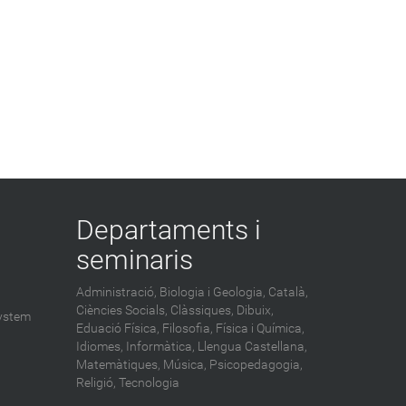
Departaments i
seminaris
Administració,
Biologia i Geologia,
Català,
Ciències Socials,
Clàssiques,
Dibuix,
ystem
Eduació Física,
Filosofia,
Física i Química,
Idiomes,
Informàtica,
Llengua Castellana,
Matemàtiques,
Música,
Psicopedagogia,
Religió,
Tecnologia