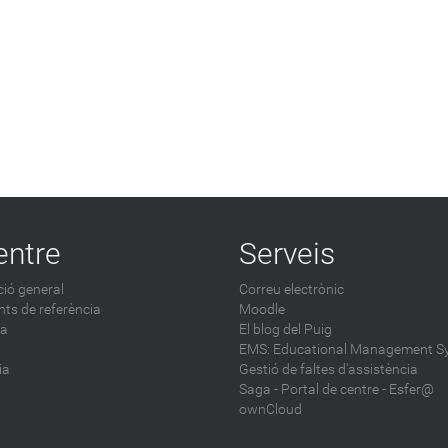
entre
Serveis
ió general
Correu electrònic
ts de referència
Moodle
ca
El blog del Puig
EMS: Educational Management S
ia
Gestió de faltes d'assistència
Saga
-
Portal de centre - Esfer@
ownCloud