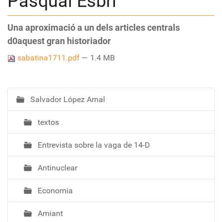
Pasqual Esbrí
Una aproximació a un dels articles centrals
d0aquest gran historiador
sabatina1711.pdf
— 1.4 MB
Salvador López Arnal
N
a
textos
v
e
Entrevista sobre la vaga de 14-D
g
a
Antinuclear
c
i
Economia
ó
Amiant