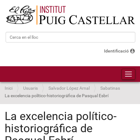
Cerca
Cerca avançada…
account_circle
Identificació
Toggl
Inici
Usuaris
Salvador López Arnal
Sabatinas
La excelencia político-historiográfica de Pasqual Esbrí
La excelencia político-
historiográfica de