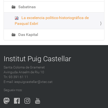
Sabatinas
La excelencia político-historiográfica de
Pasqual Esbrí
Das Kapital
Institut Puig Castellar
Santa Coloma de Gramenet
Avinguda Anselm de Riu 10
Tn: 93 391 61 11
E-mail:
iespuigcastellar@xtec.cat
Segueix-nos: