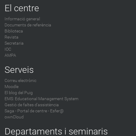
El centre
Informació general
Documents de referència
Biblioteca
Revista
Secretaria
IOC
AMPA
Serveis
Correu electrònic
Moodle
El blog del Puig
EMS: Educational Management System
Gestió de faltes d'assistència
Saga
-
Portal de centre - Esfer@
ownCloud
Departaments i seminaris