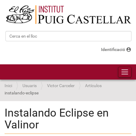
Cerca
Cerca avançada…
account_circle
Identificació
Toggl
Inici
Usuaris
Victor Carceler
Artículos
instalando-eclipse
Instalando Eclipse en
Valinor