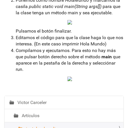
Ponemos como nombre
HolaMundo
y marcamos la
casila
public static void main(String args[])
para que
la clase tenga un método main y sea ejecutable.
Pulsamos el botón finalizar.
Editamos el código para que la clase haga lo que nos
interesa. (En este caso imprimir Hola Mundo)
Compilamos y ejecutamos. Para esto no hay más
que pulsar botón derecho sobre el método
main
que
aparece en la pestaña de la derecha y selecciónar
run.
Victor Carceler
N
a
Artículos
v
e