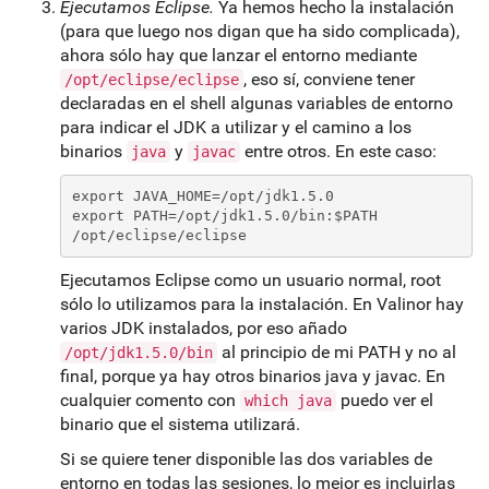
Ejecutamos Eclipse.
Ya hemos hecho la instalación
(para que luego nos digan que ha sido complicada),
ahora sólo hay que lanzar el entorno mediante
, eso sí, conviene tener
/opt/eclipse/eclipse
declaradas en el shell algunas variables de entorno
para indicar el JDK a utilizar y el camino a los
binarios
y
entre otros. En este caso:
java
javac
export JAVA_HOME=/opt/jdk1.5.0
export PATH=/opt/jdk1.5.0/bin:$PATH
/opt/eclipse/eclipse
Ejecutamos Eclipse como un usuario normal, root
sólo lo utilizamos para la instalación. En Valinor hay
varios JDK instalados, por eso añado
al principio de mi PATH y no al
/opt/jdk1.5.0/bin
final, porque ya hay otros binarios java y javac. En
cualquier comento con
puedo ver el
which java
binario que el sistema utilizará.
Si se quiere tener disponible las dos variables de
entorno en todas las sesiones, lo mejor es incluirlas