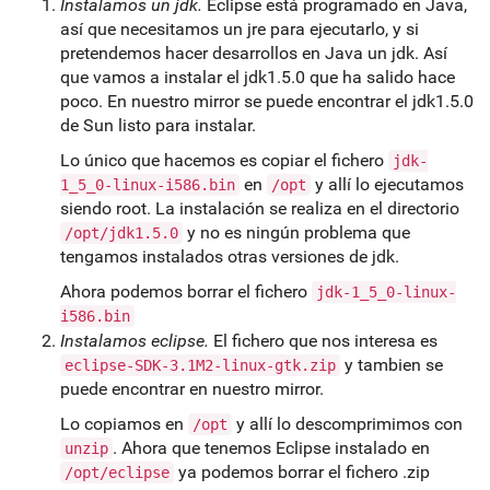
Instalamos un jdk.
Eclipse está programado en Java,
así que necesitamos un jre para ejecutarlo, y si
pretendemos hacer desarrollos en Java un jdk. Así
que vamos a instalar el jdk1.5.0 que ha salido hace
poco. En nuestro mirror se puede encontrar el jdk1.5.0
de Sun listo para instalar.
Lo único que hacemos es copiar el fichero
jdk-
en
y allí lo ejecutamos
1_5_0-linux-i586.bin
/opt
siendo root. La instalación se realiza en el directorio
y no es ningún problema que
/opt/jdk1.5.0
tengamos instalados otras versiones de jdk.
Ahora podemos borrar el fichero
jdk-1_5_0-linux-
i586.bin
Instalamos eclipse.
El fichero que nos interesa es
y tambien se
eclipse-SDK-3.1M2-linux-gtk.zip
puede encontrar en nuestro mirror.
Lo copiamos en
y allí lo descomprimimos con
/opt
. Ahora que tenemos Eclipse instalado en
unzip
ya podemos borrar el fichero .zip
/opt/eclipse