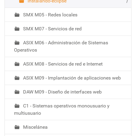
instalando-eclipse
g
a
SMX M05 - Redes locales
c
i
SMX M07 - Servicios de red
ó
ASIX M06 - Administración de Sistemas
Operativos
ASIX M08 - Servicios de red e Internet
ASIX M09 - Implantación de aplicaciones web
DAW M09 - Diseño de interfaces web
C1 - Sistemas operativos monousuario y
multiusuario
Miscelánea