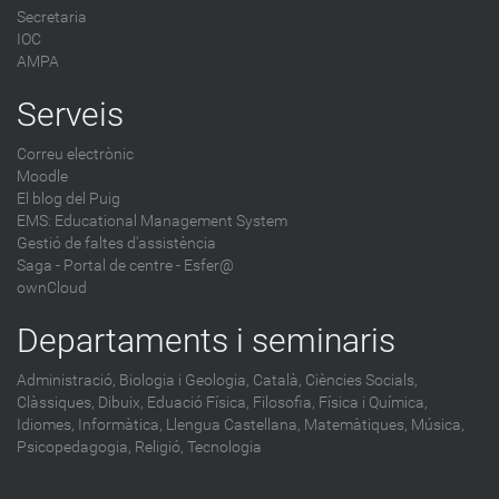
Secretaria
IOC
AMPA
Serveis
Correu electrònic
Moodle
El blog del Puig
EMS: Educational Management System
Gestió de faltes d'assistència
Saga
-
Portal de centre - Esfer@
ownCloud
Departaments i seminaris
Administració,
Biologia i Geologia,
Català,
Ciències Socials,
Clàssiques,
Dibuix,
Eduació Física,
Filosofia,
Física i Química,
Idiomes,
Informàtica,
Llengua Castellana,
Matemàtiques,
Música,
Psicopedagogia,
Religió,
Tecnologia