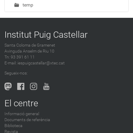
temp
Institut Puig Castellar
Santa Coloma de Gramenet
Avinguda Anselm de Riu 10
Tn: 93 391 61 11
E-mail:
iespuigcastellar@xtec.cat
Segueix-nos:
El centre
Informació general
Documents de referència
Biblioteca
Revista