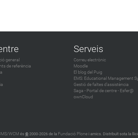
entre
Serveis
ió general
Correu electrònic
ts de referència
Moodle
ca
El blog del Puig
EMS: Educational Management S
ia
Gestió de faltes d'assistència
Saga
-
Portal de centre - Esfer@
ownCloud
 CMS/WCM
Fundació Plone
és
©
2000-2026 de la
i amics. Distribuït sota la lli