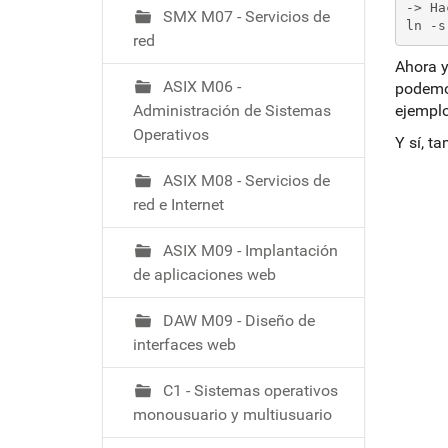
ó
-> Ha
SMX M07 - Servicios de
ln -s
red
Ahora y
ASIX M06 -
podemo
Administración de Sistemas
ejemplo
Operativos
Y sí, t
ASIX M08 - Servicios de
red e Internet
ASIX M09 - Implantación
de aplicaciones web
DAW M09 - Diseño de
interfaces web
C1 - Sistemas operativos
monousuario y multiusuario