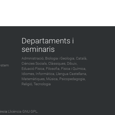
Departaments i
seminaris
Administració,
Biologia i Geologia,
Català,
Ciències Socials,
Clàssiques,
Dibuix,
ystem
Eduació Física,
Filosofia,
Física i Química,
Idiomes,
Informàtica,
Llengua Castellana,
Matemàtiques,
Música,
Psicopedagogia,
Religió,
Tecnologia
Llicència GNU GPL
cència
.