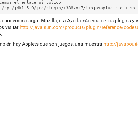
cemos el enlace simbólico
 /opt/jdk1.5.0/jre/plugin/i386/ns7/libjavaplugin_oji.so 
a podemos cargar Mozilla, ir a Ayuda->Acerca de los plugins y ve
s visitar
http://java.sun.com/products/plugin/reference/code
.
ambién hay Applets que son juegos, una muestra
http://javabout