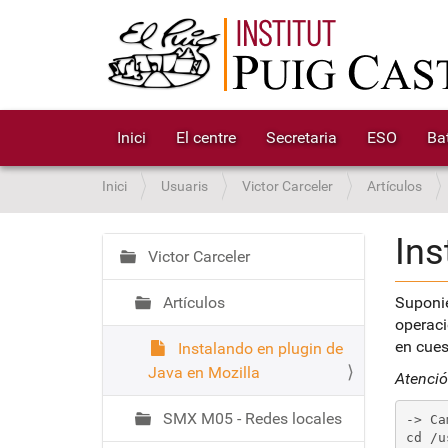
Inici
El centre
Secretaria
ESO
Bat
S
Inici
Usuaris
Victor Carceler
Artículos
o
u
Ins
a
Victor Carceler
N
:
a
Artículos
Suponie
v
operaci
e
en cues
Instalando en plugin de
g
Java en Mozilla
a
Atenció
c
SMX M05 - Redes locales
-> Ca
i
cd /u