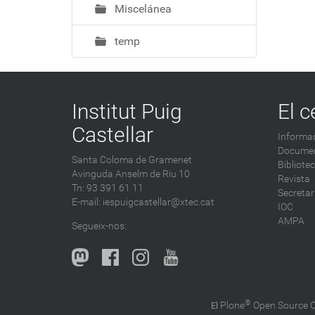
Miscelánea
temp
Institut Puig
El c
Castellar
Informac
Documen
Santa Coloma de Gramenet
Bibliote
Avinguda Anselm de Riu 10
Revista
Tn: 93 391 61 11
Secretar
E-mail:
iespuigcastellar@xtec.cat
IOC
AMPA
Segueix-nos:
®
Plone
Open Source
El