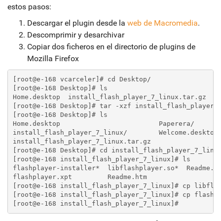
estos pasos:
Descargar el plugin desde la
web de Macromedia
.
Descomprimir y desarchivar
Copiar dos ficheros en el directorio de plugins de
Mozilla Firefox
[root@e-168 vcarceler]# cd Desktop/
[root@e-168 Desktop]# ls
Home.desktop  install_flash_player_7_linux.tar.gz  P
[root@e-168 Desktop]# tar -xzf install_flash_player_
[root@e-168 Desktop]# ls
Home.desktop                         Paperera/
install_flash_player_7_linux/        Welcome.desktop
install_flash_player_7_linux.tar.gz
[root@e-168 Desktop]# cd install_flash_player_7_linu
[root@e-168 install_flash_player_7_linux]# ls
flashplayer-installer*  libflashplayer.so*  Readme.t
flashplayer.xpt         Readme.htm
[root@e-168 install_flash_player_7_linux]# cp libfla
[root@e-168 install_flash_player_7_linux]# cp flashp
[root@e-168 install_flash_player_7_linux]# 