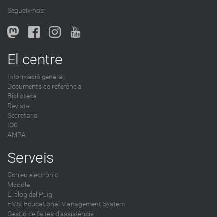
Segueix-nos:
El centre
Informació general
Documents de referència
Biblioteca
Revista
Secretaria
IOC
AMPA
Serveis
Correu electrònic
Moodle
El blog del Puig
EMS: Educational Management System
Gestió de faltes d'assistència