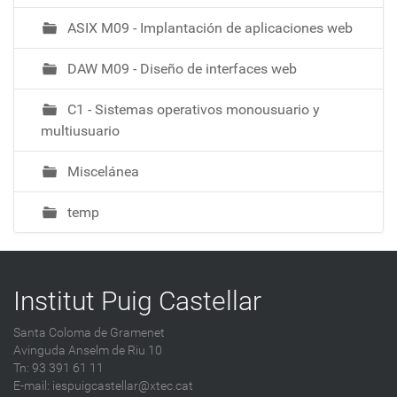
ASIX M09 - Implantación de aplicaciones web
DAW M09 - Diseño de interfaces web
C1 - Sistemas operativos monousuario y
multiusuario
Miscelánea
temp
Institut Puig Castellar
Santa Coloma de Gramenet
Avinguda Anselm de Riu 10
Tn: 93 391 61 11
E-mail:
iespuigcastellar@xtec.cat