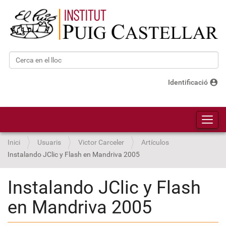
Cerca
Cerca avançada…
account_circle
Identificació
Toggl
Inici
Usuaris
Victor Carceler
Artículos
Instalando JClic y Flash en Mandriva 2005
Instalando JClic y Flash
en Mandriva 2005