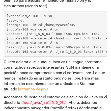
permiso para ejecutar el fichero de instalación y lo
ejecutamos (siendo root).
[vcarceler@e-168 ~]$ su -
Password:
[root@e-168 ~]# cd /home/vcarceler/
[root@e-168 vcarceler]# ls
Desktop/  jre-1_5_0_03-linux-i586-rpm.bin  tmp/
[root@e-168 vcarceler]# chmod +x jre-1_5_0_03-linux-
[root@e-168 vcarceler]# ls
Desktop/  jre-1_5_0_03-linux-i586-rpm.bin*  tmp/
[root@e-168 vcarceler]# ./jre-1_5_0_03-linux-i586-rp
Quiero aclarar que, aunque Java es un lenguaje/entorno
con muchos aspectos interesantes, SUN mantiene una
posición poco comprometida con el software libre. Lo que
hemos instalado es gratuito pero no es libre. Para más
información recomiendo leer un artículo de Stallman
titulado
la trampa de java
.
Acabamos de instalar el entorno de ejecución de Java en el
directorio
. Ahora, debemos
/usr/java/jre1.5.0_03/
indicar nuestro navegador (mozilla firefox) dónde está el