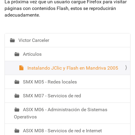
La próxima vez que un usuario cargue Firefox para visitar
páginas con contenidos Flash, estos se reproducirán
adecuadamente.
Victor Carceler
N
a
Artículos
v
e
Instalando JClic y Flash en Mandriva 2005
g
a
SMX M05 - Redes locales
c
i
SMX M07 - Servicios de red
ó
ASIX M06 - Administración de Sistemas
Operativos
ASIX M08 - Servicios de red e Internet