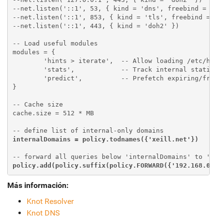
--net.listen('::1', 53, { kind = 'dns', freebind = tr
--net.listen('::1', 853, { kind = 'tls', freebind = t
--net.listen('::1', 443, { kind = 'doh2' })

-- Load useful modules

modules = {

	'hints > iterate',  -- Allow loading /etc/hosts or custom root hints

	'stats',            -- Track internal statistics

	'predict',          -- Prefetch expiring/frequent records

}

-- Cache size

cache.size = 512 * MB

internalDomains = policy.todnames({'xeill.net'})
policy.add(policy.suffix(policy.FORWARD({'192.168.0.
Más información:
Knot Resolver
Knot DNS