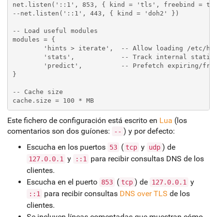
net.listen('::1', 853, { kind = 'tls', freebind = tru
--net.listen('::1', 443, { kind = 'doh2' })

-- Load useful modules

modules = {

	'hints > iterate',  -- Allow loading /etc/hosts or custom root hints

	'stats',            -- Track internal statistics

	'predict',          -- Prefetch expiring/frequent records

}

-- Cache size

cache.size = 100 * MB
Este fichero de configuración está escrito en
Lua
(los
comentarios son dos guíones:
) y por defecto:
--
Escucha en los puertos
(
y
) de
53
tcp
udp
y
para recibir consultas DNS de los
127.0.0.1
::1
clientes.
Escucha en el puerto
(
) de
y
853
tcp
127.0.0.1
para recibir consultas
DNS over TLS
de los
::1
clientes.
Se incluyen líneas comentadas que muestran cómo