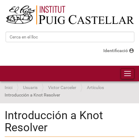
Cerca
Cerca avançada…
account_circle
Identificació
Toggl
Inici
Usuaris
Victor Carceler
Artículos
Introducción a Knot Resolver
Introducción a Knot
Resolver