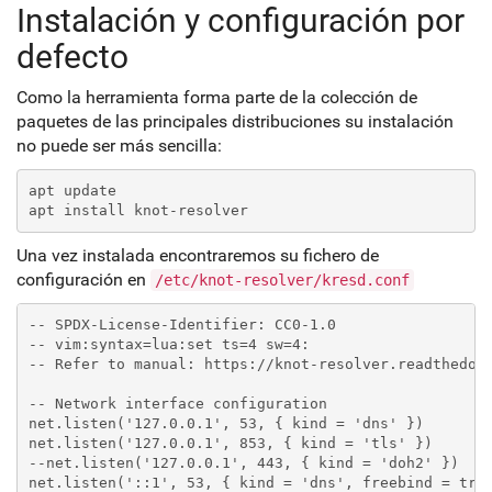
Instalación y configuración por
defecto
Como la herramienta forma parte de la colección de
paquetes de las principales distribuciones su instalación
no puede ser más sencilla:
apt update
apt install knot-resolver
Una vez instalada encontraremos su fichero de
configuración en
/etc/knot-resolver/kresd.conf
-- SPDX-License-Identifier: CC0-1.0

-- vim:syntax=lua:set ts=4 sw=4:

-- Refer to manual: https://knot-resolver.readthedocs
-- Network interface configuration

net.listen('127.0.0.1', 53, { kind = 'dns' })

net.listen('127.0.0.1', 853, { kind = 'tls' })

--net.listen('127.0.0.1', 443, { kind = 'doh2' })

net.listen('::1', 53, { kind = 'dns', freebind = true