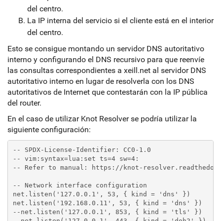
del centro.
La IP interna del servicio si el cliente está en el interior
del centro.
Esto se consigue montando un servidor DNS autoritativo
interno y configurando el DNS recursivo para que reenvíe
las consultas correspondientes a xeill.net al servidor DNS
autoritativo interno en lugar de resolverla con los DNS
autoritativos de Internet que contestarán con la IP pública
del router.
En el caso de utilizar Knot Resolver se podría utilizar la
siguiente configuración:
-- SPDX-License-Identifier: CC0-1.0

-- vim:syntax=lua:set ts=4 sw=4:

-- Refer to manual: https://knot-resolver.readthedocs
-- Network interface configuration

net.listen('127.0.0.1', 53, { kind = 'dns' })

net.listen('192.168.0.11', 53, { kind = 'dns' })

--net.listen('127.0.0.1', 853, { kind = 'tls' })

--net.listen('127.0.0.1', 443, { kind = 'doh2' })
