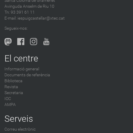
Santa Coloma de Gramenet
Avinguda Anselm de Riu 10
Tn: 93 391 61 11
E-mail:
iespuigcastellar@xtec.cat
Segueix-nos:
El centre
Informació general
Documents de referència
Biblioteca
Revista
Secretaria
IOC
AMPA
Serveis
Correu electrònic