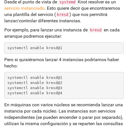
Desde el punto de vista de
Knot resolver es un
systemd
servicio instanciado
. Esto quiere decir que encontraremos
una plantilla del servicio (
) que nos permitirá
kresd
lanzar/controlar diferentes instancias.
Por ejemplo, para lanzar una instancia de
en cada
kresd
arranque podremos ejecutar:
systemctl enable kresd@1
Pero si quisiéramos lanzar 4 instancias podríamos haber
hecho:
systemctl enable kresd@1
systemctl enable kresd@2
systemctl enable kresd@3
systemctl enable kresd@4
En máquinas con varios núcleos se recomienda lanzar una
instancia por cada núcleo. Las instancias son servicios
independientes (se pueden encender o parar por separado),
utilizan la misma configuración y se reparten las consultas