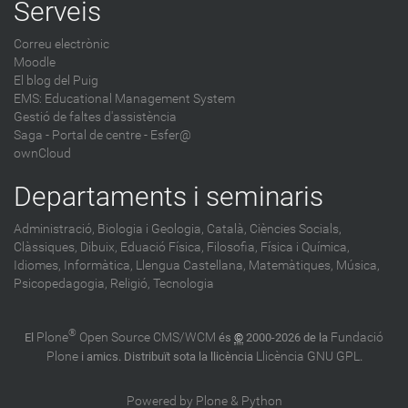
Serveis
Correu electrònic
Moodle
El blog del Puig
EMS: Educational Management System
Gestió de faltes d'assistència
Saga
-
Portal de centre - Esfer@
ownCloud
Departaments i seminaris
Administració,
Biologia i Geologia,
Català,
Ciències Socials,
Clàssiques,
Dibuix,
Eduació Física,
Filosofia,
Física i Química,
Idiomes,
Informàtica,
Llengua Castellana,
Matemàtiques,
Música,
Psicopedagogia,
Religió,
Tecnologia
®
Plone
Open Source CMS/WCM
Fundació
El
és
©
2000-2026 de la
Plone
Llicència GNU GPL
i amics. Distribuït sota la llicència
.
Powered by Plone & Python