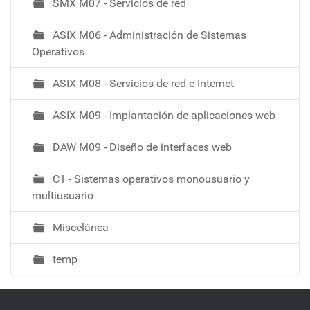
SMX M07 - Servicios de red
ó
ASIX M06 - Administración de Sistemas
Operativos
ASIX M08 - Servicios de red e Internet
ASIX M09 - Implantación de aplicaciones web
DAW M09 - Diseño de interfaces web
C1 - Sistemas operativos monousuario y
multiusuario
Miscelánea
temp