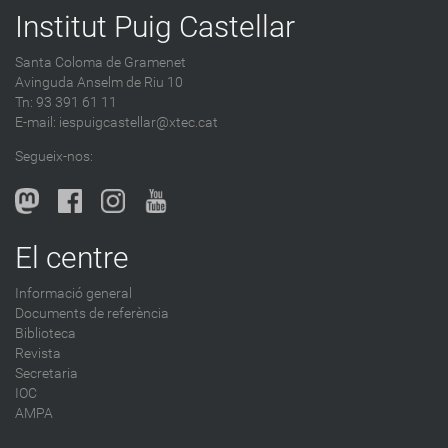
Institut Puig Castellar
Santa Coloma de Gramenet
Avinguda Anselm de Riu 10
Tn: 93 391 61 11
E-mail:
iespuigcastellar@xtec.cat
Segueix-nos:
El centre
Informació general
Documents de referència
Biblioteca
Revista
Secretaria
IOC
AMPA