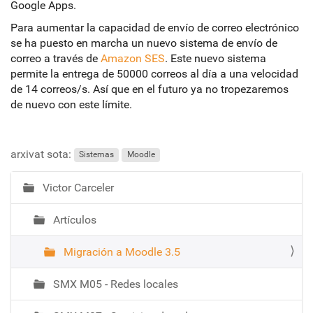
Google Apps.
Para aumentar la capacidad de envío de correo electrónico
se ha puesto en marcha un nuevo sistema de envío de
correo a través de
Amazon SES
. Este nuevo sistema
permite la entrega de 50000 correos al día a una velocidad
de 14 correos/s. Así que en el futuro ya no tropezaremos
de nuevo con este límite.
arxivat sota:
Sistemas
Moodle
Victor Carceler
N
a
Artículos
v
e
Migración a Moodle 3.5
g
a
SMX M05 - Redes locales
c
i